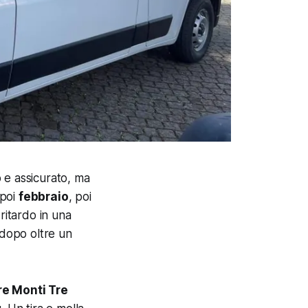
 e assicurato, ma
 poi
febbraio
, poi
ritardo in una
 dopo oltre un
re Monti Tre