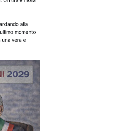
. Un tira e molla
uardando alla
l’ultimo momento
a una vera e