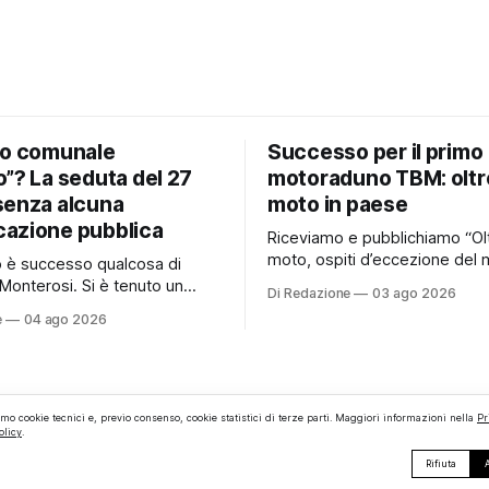
io comunale
Successo per il primo
”? La seduta del 27
motoraduno TBM: oltr
senza alcuna
moto in paese
azione pubblica
Riceviamo e pubblichiamo “Ol
moto, ospiti d’eccezione del 
no è successo qualcosa di
e persino una proposta di ma
Monterosi. Si è tenuto un
Di Redazione
03 ago 2026
hanno caratterizzato il primo
comunale che, almeno stando
e
04 ago 2026
motoraduno organizzato da 
erificato da Monterosi24, non
Monterosi, un evento che ha 
o pubblicamente comunicato
aspettative degli organizzator
 attraverso l’Albo Pretorio.
richiamando appassionati del
 che merita spiegazioni. Il
ruote da tutto il Lazio e dalle 
comunale è, per sua natura,
amo cookie tecnici e, previo consenso, cookie statistici di terze parti. Maggiori informazioni nella
Pr
limitrofe. Per
olicy
.
lea
Rifiuta