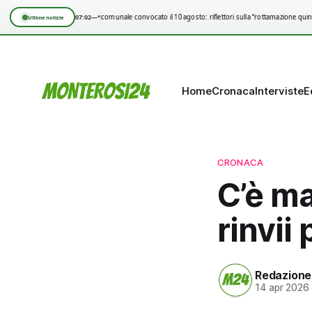
07:02
—°
Consiglio comunale convocato il 10 agosto: riflettori sulla “rottamazione quinqu
Ultime notizie
Home
Cronaca
Interviste
E
CRONACA
C’è ma
rinvii
Redazione
14 apr 2026