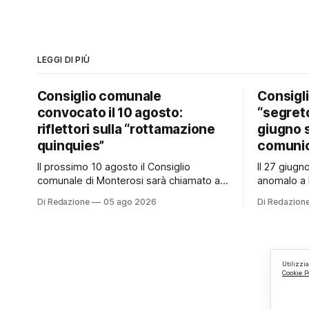
LEGGI DI PIÙ
Consiglio comunale
Consigl
convocato il 10 agosto:
“segreto
riflettori sulla “rottamazione
giugno 
quinquies”
comunic
Il prossimo 10 agosto il Consiglio
Il 27 giug
comunale di Monterosi sarà chiamato a
anomalo a 
esprimersi su un tema che potrebbe
Consiglio 
Di Redazione
05 ago 2026
Di Redazion
incidere concretamente sulle tasche di
a quanto v
molti cittadini: la possibile adesione del
è mai stat
Comune alla cosiddetta “rottamazione
ai cittadini
quinquies” dei carichi affidati all’Agente
Un’anomalia
della Riscossione. Prima, però, c’è un
Consiglio 
Utilizzi
Cookie P
tema politico che merita
un’assemb