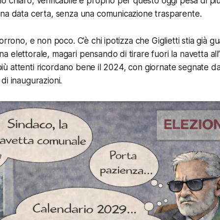
o chiaro, verificabile e proprio per questo oggi pesa di più
una data certa, senza una comunicazione trasparente.
orrono, e non poco. C’è chi ipotizza che Giglietti stia già g
 elettorale, magari pensando di tirare fuori la navetta al
i più attenti ricordano bene il 2024, con giornate segnate d
di inaugurazioni.