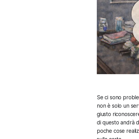
Se ci sono problem
non è solo un serv
giusto riconoscer
di questo andrà da
poche cose reali