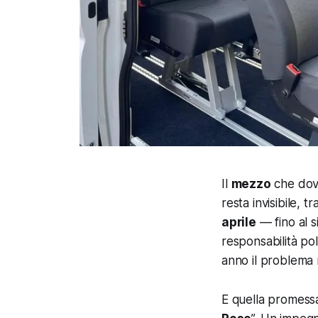
Il
mezzo
che dovr
resta invisibile, 
aprile
— fino al s
responsabilità po
anno il problema 
E quella promess