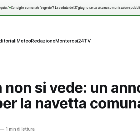
•
ies”
Consiglio comunale “segreto”? La seduta del 27 giugno senza alcuna comunicazione pubblica
ditoriali
Meteo
Redazione
Monterosi24TV
 non si vede: un ann
 per la navetta comun
—
1 min di lettura