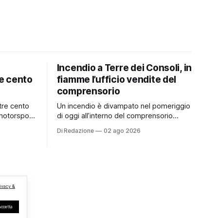
Incendio a Terre dei Consoli, in
e cento
fiamme l’ufficio vendite del
comprensorio
tre cento
Un incendio è divampato nel pomeriggio
motorsport
di oggi all’interno del comprensorio
trimonio
Terre dei Consoli. Secondo le prime
Di Redazione
02 ago 2026
informazioni, ad essere interessata dalle
TBM a
fiamme sarebbe la struttura adibita a
superato le
ufficio vendite. Sul posto sono
i
intervenuti i Vigili del Fuoco, impegnati
le due
nelle operazioni di spegnimento e nella
regioni
messa in sicurezza dell’
ivacy &
Accetta