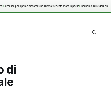
•
•
Successo per il primo motoraduno TBM: oltre cento moto in paese
Incendio a Terre dei Consoli,
o di
ale