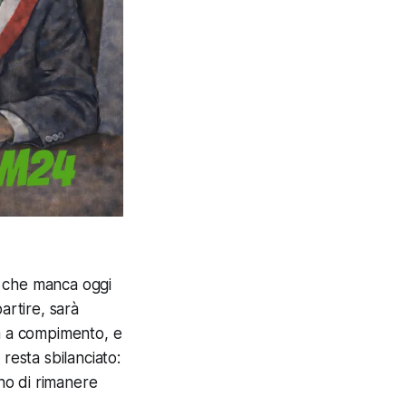
lo che manca oggi
artire, sarà
la a compimento, e
resta sbilanciato:
no di rimanere