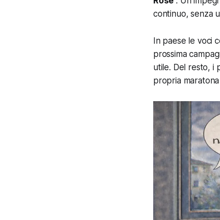
Rose
”. Un impegn
continuo, senza 
In paese le voci c
prossima campagna
utile. Del resto, 
propria maratona 