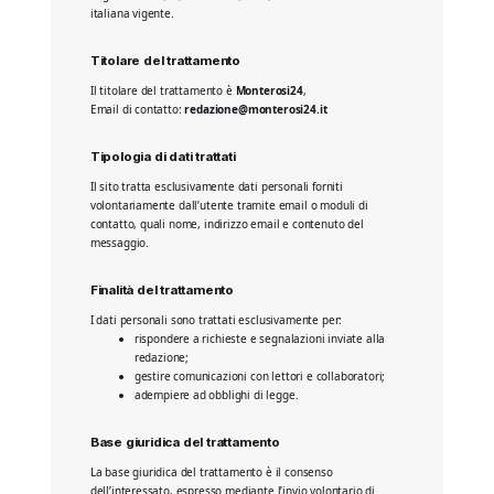
italiana vigente.
Titolare del trattamento
Il titolare del trattamento è
Monterosi24
,
Email di contatto:
redazione@monterosi24.it
Tipologia di dati trattati
Il sito tratta esclusivamente dati personali forniti
volontariamente dall’utente tramite email o moduli di
contatto, quali nome, indirizzo email e contenuto del
messaggio.
Finalità del trattamento
I dati personali sono trattati esclusivamente per:
rispondere a richieste e segnalazioni inviate alla
redazione;
gestire comunicazioni con lettori e collaboratori;
adempiere ad obblighi di legge.
Base giuridica del trattamento
La base giuridica del trattamento è il consenso
dell’interessato, espresso mediante l’invio volontario di