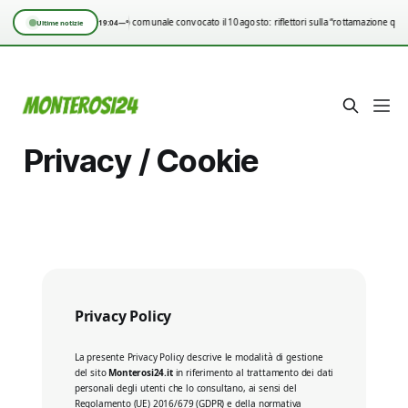
Consiglio comunale convocato il 10 agosto: riflettori sulla “rottamazione qui
19:04
—°
Ultime notizie
Privacy / Cookie
Privacy Policy
La presente Privacy Policy descrive le modalità di gestione
del sito
Monterosi24.it
in riferimento al trattamento dei dati
personali degli utenti che lo consultano, ai sensi del
Regolamento (UE) 2016/679 (GDPR) e della normativa