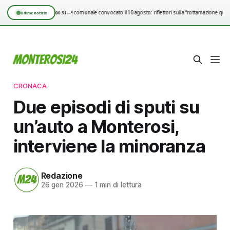
Consiglio comunale convocato il 10 agosto: riflettori sulla “rottamazione quin
00:31
—°
Ultime notizie
CRONACA
Due episodi di sputi su
un’auto a Monterosi,
interviene la minoranza
Redazione
26 gen 2026
—
1 min di lettura