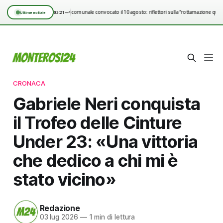
Consiglio comunale convocato il 10 agosto: riflettori sulla “rottamazione quin
03:21
—°
Ultime notizie
CRONACA
Gabriele Neri conquista
il Trofeo delle Cinture
Under 23: «Una vittoria
che dedico a chi mi è
stato vicino»
Redazione
03 lug 2026
—
1 min di lettura