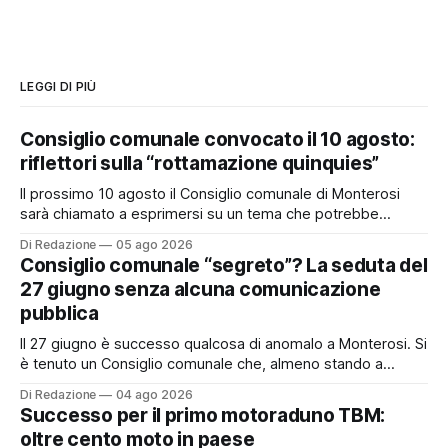
LEGGI DI PIÙ
Consiglio comunale convocato il 10 agosto:
riflettori sulla “rottamazione quinquies”
Il prossimo 10 agosto il Consiglio comunale di Monterosi
sarà chiamato a esprimersi su un tema che potrebbe
incidere concretamente sulle tasche di molti cittadini: la
Di Redazione
05 ago 2026
possibile adesione del Comune alla cosiddetta
Consiglio comunale “segreto”? La seduta del
“rottamazione quinquies” dei carichi affidati all’Agente della
27 giugno senza alcuna comunicazione
Riscossione. Prima, però, c’è un tema politico che merita
pubblica
Il 27 giugno è successo qualcosa di anomalo a Monterosi. Si
è tenuto un Consiglio comunale che, almeno stando a
quanto verificato da Monterosi24, non è mai stato
Di Redazione
04 ago 2026
pubblicamente comunicato ai cittadini attraverso l’Albo
Successo per il primo motoraduno TBM:
Pretorio. Un’anomalia che merita spiegazioni. Il Consiglio
oltre cento moto in paese
comunale è, per sua natura, un’assemblea