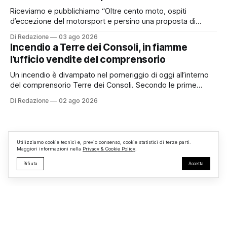
Riceviamo e pubblichiamo “Oltre cento moto, ospiti
d’eccezione del motorsport e persino una proposta di
matrimonio hanno caratterizzato il primo motoraduno
Di Redazione
03 ago 2026
organizzato da TBM a Monterosi, un evento che ha
Incendio a Terre dei Consoli, in fiamme
superato le aspettative degli organizzatori richiamando
l’ufficio vendite del comprensorio
appassionati delle due ruote da tutto il Lazio e dalle regioni
limitrofe. Per
Un incendio è divampato nel pomeriggio di oggi all’interno
del comprensorio Terre dei Consoli. Secondo le prime
informazioni, ad essere interessata dalle fiamme sarebbe la
Di Redazione
02 ago 2026
struttura adibita a ufficio vendite. Sul posto sono intervenuti
i Vigili del Fuoco, impegnati nelle operazioni di spegnimento
e nella messa in sicurezza dell’
Utilizziamo cookie tecnici e, previo consenso, cookie statistici di terze parti.
Maggiori informazioni nella
Privacy & Cookie Policy
.
Rifiuta
Accetta