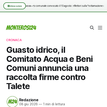
Consiglio comunale convocato il 10 agosto: riflettori sulla “rottamazione qui
20:08
—°
Ultime notizie
CRONACA
Guasto idrico, il
Comitato Acqua e Beni
Comuni annuncia una
raccolta firme contro
Talete
Redazione
08 giu 2026
—
1 min di lettura