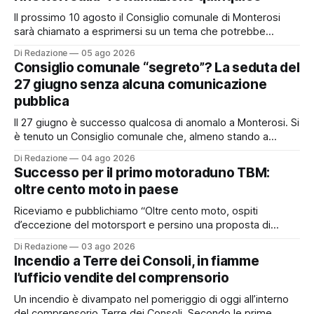
Il prossimo 10 agosto il Consiglio comunale di Monterosi
sarà chiamato a esprimersi su un tema che potrebbe
incidere concretamente sulle tasche di molti cittadini: la
Di Redazione
05 ago 2026
possibile adesione del Comune alla cosiddetta
Consiglio comunale “segreto”? La seduta del
“rottamazione quinquies” dei carichi affidati all’Agente della
27 giugno senza alcuna comunicazione
Riscossione. Prima, però, c’è un tema politico che merita
pubblica
Il 27 giugno è successo qualcosa di anomalo a Monterosi. Si
è tenuto un Consiglio comunale che, almeno stando a
quanto verificato da Monterosi24, non è mai stato
Di Redazione
04 ago 2026
pubblicamente comunicato ai cittadini attraverso l’Albo
Successo per il primo motoraduno TBM:
Pretorio. Un’anomalia che merita spiegazioni. Il Consiglio
oltre cento moto in paese
comunale è, per sua natura, un’assemblea
Riceviamo e pubblichiamo “Oltre cento moto, ospiti
d’eccezione del motorsport e persino una proposta di
matrimonio hanno caratterizzato il primo motoraduno
Di Redazione
03 ago 2026
organizzato da TBM a Monterosi, un evento che ha
Incendio a Terre dei Consoli, in fiamme
superato le aspettative degli organizzatori richiamando
l’ufficio vendite del comprensorio
appassionati delle due ruote da tutto il Lazio e dalle regioni
limitrofe. Per
Un incendio è divampato nel pomeriggio di oggi all’interno
del comprensorio Terre dei Consoli. Secondo le prime