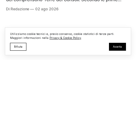
informazioni, ad essere interessata dalle fiamme sarebbe la
Di Redazione
02 ago 2026
struttura adibita a ufficio vendite. Sul posto sono intervenuti
i Vigili del Fuoco, impegnati nelle operazioni di spegnimento
e nella messa in sicurezza dell’
Utilizziamo cookie tecnici e, previo consenso, cookie statistici di terze parti.
Maggiori informazioni nella
Privacy & Cookie Policy
.
Rifiuta
Accetta