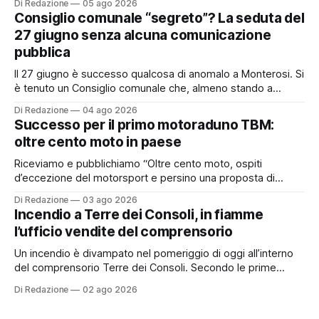
Di Redazione
05 ago 2026
possibile adesione del Comune alla cosiddetta
Consiglio comunale “segreto”? La seduta del
“rottamazione quinquies” dei carichi affidati all’Agente della
27 giugno senza alcuna comunicazione
Riscossione. Prima, però, c’è un tema politico che merita
pubblica
Il 27 giugno è successo qualcosa di anomalo a Monterosi. Si
è tenuto un Consiglio comunale che, almeno stando a
quanto verificato da Monterosi24, non è mai stato
Di Redazione
04 ago 2026
pubblicamente comunicato ai cittadini attraverso l’Albo
Successo per il primo motoraduno TBM:
Pretorio. Un’anomalia che merita spiegazioni. Il Consiglio
oltre cento moto in paese
comunale è, per sua natura, un’assemblea
Riceviamo e pubblichiamo “Oltre cento moto, ospiti
d’eccezione del motorsport e persino una proposta di
matrimonio hanno caratterizzato il primo motoraduno
Di Redazione
03 ago 2026
organizzato da TBM a Monterosi, un evento che ha
Incendio a Terre dei Consoli, in fiamme
superato le aspettative degli organizzatori richiamando
l’ufficio vendite del comprensorio
appassionati delle due ruote da tutto il Lazio e dalle regioni
limitrofe. Per
Un incendio è divampato nel pomeriggio di oggi all’interno
del comprensorio Terre dei Consoli. Secondo le prime
informazioni, ad essere interessata dalle fiamme sarebbe la
Di Redazione
02 ago 2026
struttura adibita a ufficio vendite. Sul posto sono intervenuti
i Vigili del Fuoco, impegnati nelle operazioni di spegnimento