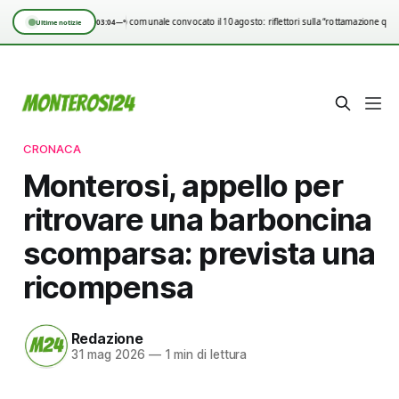
Consiglio comunale convocato il 10 agosto: riflettori sulla “rottamazione quin
03:04
—°
Ultime notizie
CRONACA
Monterosi, appello per
ritrovare una barboncina
scomparsa: prevista una
ricompensa
Redazione
31 mag 2026
—
1 min di lettura