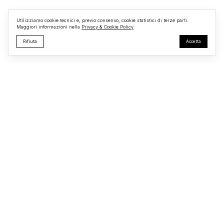
e nella messa in sicurezza dell’
Utilizziamo cookie tecnici e, previo consenso, cookie statistici di terze parti.
Maggiori informazioni nella
Privacy & Cookie Policy
.
Rifiuta
Accetta
Monterosi24
Testata giornalistica registrata presso il Tribunale di Viterbo
R.G. n.
723/2025
Redazione
Privacy & Cookie