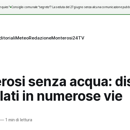
•
quies”
Consiglio comunale “segreto”? La seduta del 27 giugno senza alcuna comunicazione pubbli
ditoriali
Meteo
Redazione
Monterosi24TV
rosi senza acqua: di
ati in numerose vie
—
1 min di lettura