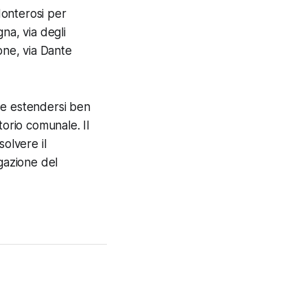
Monterosi per
gna, via degli
tone, via Dante
be estendersi ben
torio comunale. Il
olvere il
gazione del