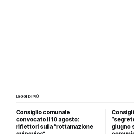
LEGGI DI PIÙ
Consiglio comunale
Consigl
convocato il 10 agosto:
“segreto
riflettori sulla “rottamazione
giugno 
quinquies”
comunic