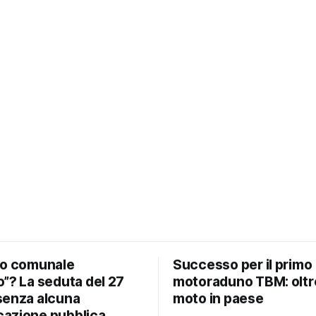
io comunale
Successo per il primo
”? La seduta del 27
motoraduno TBM: oltr
senza alcuna
moto in paese
azione pubblica