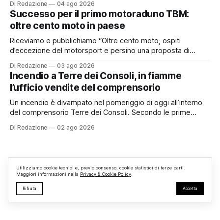
Di Redazione
04 ago 2026
pubblicamente comunicato ai cittadini attraverso l’Albo
Successo per il primo motoraduno TBM:
Pretorio. Un’anomalia che merita spiegazioni. Il Consiglio
oltre cento moto in paese
comunale è, per sua natura, un’assemblea
Riceviamo e pubblichiamo “Oltre cento moto, ospiti
d’eccezione del motorsport e persino una proposta di
matrimonio hanno caratterizzato il primo motoraduno
Di Redazione
03 ago 2026
organizzato da TBM a Monterosi, un evento che ha
Incendio a Terre dei Consoli, in fiamme
superato le aspettative degli organizzatori richiamando
l’ufficio vendite del comprensorio
appassionati delle due ruote da tutto il Lazio e dalle regioni
limitrofe. Per
Un incendio è divampato nel pomeriggio di oggi all’interno
del comprensorio Terre dei Consoli. Secondo le prime
informazioni, ad essere interessata dalle fiamme sarebbe la
Di Redazione
02 ago 2026
struttura adibita a ufficio vendite. Sul posto sono intervenuti
i Vigili del Fuoco, impegnati nelle operazioni di spegnimento
e nella messa in sicurezza dell’
Utilizziamo cookie tecnici e, previo consenso, cookie statistici di terze parti.
Maggiori informazioni nella
Privacy & Cookie Policy
.
Rifiuta
Accetta