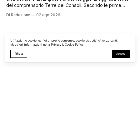
del comprensorio Terre dei Consoli. Secondo le prime
informazioni, ad essere interessata dalle fiamme sarebbe la
Di Redazione
02 ago 2026
struttura adibita a ufficio vendite. Sul posto sono intervenuti
i Vigili del Fuoco, impegnati nelle operazioni di spegnimento
e nella messa in sicurezza dell’
Utilizziamo cookie tecnici e, previo consenso, cookie statistici di terze parti.
Maggiori informazioni nella
Privacy & Cookie Policy
.
Rifiuta
Accetta