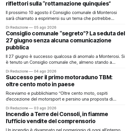
riflettori sulla “rottamazione quinquies”
Il prossimo 10 agosto il Consiglio comunale di Monterosi
sarà chiamato a esprimersi su un tema che potrebbe
incidere concretamente sulle tasche di molti cittadini: la
Di Redazione
05 ago 2026
possibile adesione del Comune alla cosiddetta
Consiglio comunale “segreto”? La seduta del
“rottamazione quinquies” dei carichi affidati all’Agente della
27 giugno senza alcuna comunicazione
Riscossione. Prima, però, c’è un tema politico che merita
pubblica
Il 27 giugno è successo qualcosa di anomalo a Monterosi. Si
è tenuto un Consiglio comunale che, almeno stando a
quanto verificato da Monterosi24, non è mai stato
Di Redazione
04 ago 2026
pubblicamente comunicato ai cittadini attraverso l’Albo
Successo per il primo motoraduno TBM:
Pretorio. Un’anomalia che merita spiegazioni. Il Consiglio
oltre cento moto in paese
comunale è, per sua natura, un’assemblea
Riceviamo e pubblichiamo “Oltre cento moto, ospiti
d’eccezione del motorsport e persino una proposta di
matrimonio hanno caratterizzato il primo motoraduno
Di Redazione
03 ago 2026
organizzato da TBM a Monterosi, un evento che ha
Incendio a Terre dei Consoli, in fiamme
superato le aspettative degli organizzatori richiamando
l’ufficio vendite del comprensorio
appassionati delle due ruote da tutto il Lazio e dalle regioni
limitrofe. Per
Un incendio è divampato nel pomeriggio di oggi all’interno