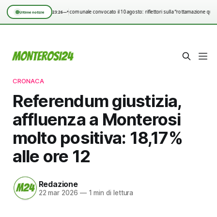
Consiglio comunale convocato il 10 agosto: riflettori sulla “rottamazione quin
23:26
—°
Ultime notizie
CRONACA
Referendum giustizia,
affluenza a Monterosi
molto positiva: 18,17%
alle ore 12
Redazione
22 mar 2026
—
1 min di lettura