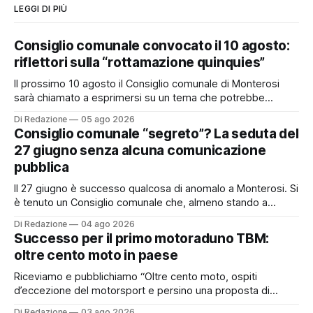
LEGGI DI PIÙ
Consiglio comunale convocato il 10 agosto:
riflettori sulla “rottamazione quinquies”
Il prossimo 10 agosto il Consiglio comunale di Monterosi
sarà chiamato a esprimersi su un tema che potrebbe
incidere concretamente sulle tasche di molti cittadini: la
Di Redazione
05 ago 2026
possibile adesione del Comune alla cosiddetta
Consiglio comunale “segreto”? La seduta del
“rottamazione quinquies” dei carichi affidati all’Agente della
27 giugno senza alcuna comunicazione
Riscossione. Prima, però, c’è un tema politico che merita
pubblica
Il 27 giugno è successo qualcosa di anomalo a Monterosi. Si
è tenuto un Consiglio comunale che, almeno stando a
quanto verificato da Monterosi24, non è mai stato
Di Redazione
04 ago 2026
pubblicamente comunicato ai cittadini attraverso l’Albo
Successo per il primo motoraduno TBM:
Pretorio. Un’anomalia che merita spiegazioni. Il Consiglio
oltre cento moto in paese
comunale è, per sua natura, un’assemblea
Riceviamo e pubblichiamo “Oltre cento moto, ospiti
d’eccezione del motorsport e persino una proposta di
matrimonio hanno caratterizzato il primo motoraduno
Di Redazione
03 ago 2026