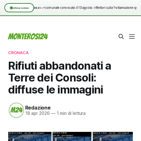
Consiglio comunale convocato il 10 agosto: riflettori sulla “rottamazione quin
08:41
—°
Ultime notizie
CRONACA
Rifiuti abbandonati a
Terre dei Consoli:
diffuse le immagini
Redazione
18 apr 2026
—
1 min di lettura