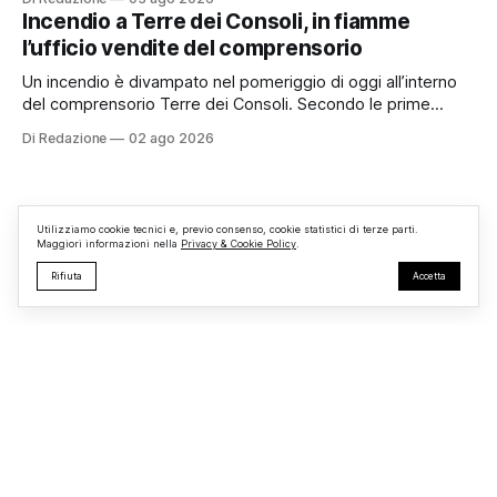
organizzato da TBM a Monterosi, un evento che ha
Incendio a Terre dei Consoli, in fiamme
superato le aspettative degli organizzatori richiamando
l’ufficio vendite del comprensorio
appassionati delle due ruote da tutto il Lazio e dalle regioni
limitrofe. Per
Un incendio è divampato nel pomeriggio di oggi all’interno
del comprensorio Terre dei Consoli. Secondo le prime
informazioni, ad essere interessata dalle fiamme sarebbe la
Di Redazione
02 ago 2026
struttura adibita a ufficio vendite. Sul posto sono intervenuti
i Vigili del Fuoco, impegnati nelle operazioni di spegnimento
e nella messa in sicurezza dell’
Utilizziamo cookie tecnici e, previo consenso, cookie statistici di terze parti.
Maggiori informazioni nella
Privacy & Cookie Policy
.
Rifiuta
Accetta