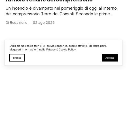
appassionati delle due ruote da tutto il Lazio e dalle regioni
limitrofe. Per
Un incendio è divampato nel pomeriggio di oggi all’interno
del comprensorio Terre dei Consoli. Secondo le prime
informazioni, ad essere interessata dalle fiamme sarebbe la
Di Redazione
02 ago 2026
struttura adibita a ufficio vendite. Sul posto sono intervenuti
i Vigili del Fuoco, impegnati nelle operazioni di spegnimento
e nella messa in sicurezza dell’
Utilizziamo cookie tecnici e, previo consenso, cookie statistici di terze parti.
Maggiori informazioni nella
Privacy & Cookie Policy
.
Rifiuta
Accetta