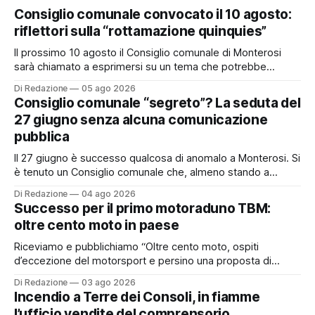
Consiglio comunale convocato il 10 agosto:
riflettori sulla “rottamazione quinquies”
Il prossimo 10 agosto il Consiglio comunale di Monterosi
sarà chiamato a esprimersi su un tema che potrebbe
incidere concretamente sulle tasche di molti cittadini: la
Di Redazione
05 ago 2026
possibile adesione del Comune alla cosiddetta
Consiglio comunale “segreto”? La seduta del
“rottamazione quinquies” dei carichi affidati all’Agente della
27 giugno senza alcuna comunicazione
Riscossione. Prima, però, c’è un tema politico che merita
pubblica
Il 27 giugno è successo qualcosa di anomalo a Monterosi. Si
è tenuto un Consiglio comunale che, almeno stando a
quanto verificato da Monterosi24, non è mai stato
Di Redazione
04 ago 2026
pubblicamente comunicato ai cittadini attraverso l’Albo
Successo per il primo motoraduno TBM:
Pretorio. Un’anomalia che merita spiegazioni. Il Consiglio
oltre cento moto in paese
comunale è, per sua natura, un’assemblea
Riceviamo e pubblichiamo “Oltre cento moto, ospiti
d’eccezione del motorsport e persino una proposta di
matrimonio hanno caratterizzato il primo motoraduno
Di Redazione
03 ago 2026
organizzato da TBM a Monterosi, un evento che ha
Incendio a Terre dei Consoli, in fiamme
superato le aspettative degli organizzatori richiamando
l’ufficio vendite del comprensorio