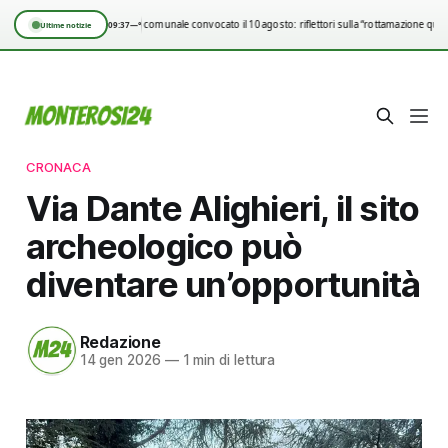
Consiglio comunale convocato il 10 agosto: riflettori sulla “rottamazione quin
09:37
—°
Ultime notizie
CRONACA
Via Dante Alighieri, il sito
archeologico può
diventare un’opportunità
Redazione
14 gen 2026
—
1 min di lettura