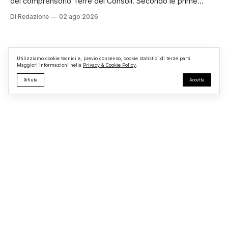
del comprensorio Terre dei Consoli. Secondo le prime
informazioni, ad essere interessata dalle fiamme sarebbe la
Di Redazione
02 ago 2026
struttura adibita a ufficio vendite. Sul posto sono intervenuti
i Vigili del Fuoco, impegnati nelle operazioni di spegnimento
e nella messa in sicurezza dell’
Utilizziamo cookie tecnici e, previo consenso, cookie statistici di terze parti.
Maggiori informazioni nella
Privacy & Cookie Policy
.
Rifiuta
Accetta