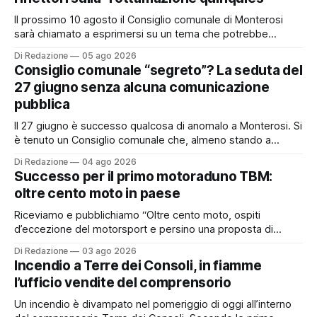
Il prossimo 10 agosto il Consiglio comunale di Monterosi
sarà chiamato a esprimersi su un tema che potrebbe
incidere concretamente sulle tasche di molti cittadini: la
Di Redazione
05 ago 2026
possibile adesione del Comune alla cosiddetta
Consiglio comunale “segreto”? La seduta del
“rottamazione quinquies” dei carichi affidati all’Agente della
27 giugno senza alcuna comunicazione
Riscossione. Prima, però, c’è un tema politico che merita
pubblica
Il 27 giugno è successo qualcosa di anomalo a Monterosi. Si
è tenuto un Consiglio comunale che, almeno stando a
quanto verificato da Monterosi24, non è mai stato
Di Redazione
04 ago 2026
pubblicamente comunicato ai cittadini attraverso l’Albo
Successo per il primo motoraduno TBM:
Pretorio. Un’anomalia che merita spiegazioni. Il Consiglio
oltre cento moto in paese
comunale è, per sua natura, un’assemblea
Riceviamo e pubblichiamo “Oltre cento moto, ospiti
d’eccezione del motorsport e persino una proposta di
matrimonio hanno caratterizzato il primo motoraduno
Di Redazione
03 ago 2026
organizzato da TBM a Monterosi, un evento che ha
Incendio a Terre dei Consoli, in fiamme
superato le aspettative degli organizzatori richiamando
l’ufficio vendite del comprensorio
appassionati delle due ruote da tutto il Lazio e dalle regioni
limitrofe. Per
Un incendio è divampato nel pomeriggio di oggi all’interno