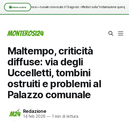
Consiglio comunale convocato il 10 agosto: riflettori sulla “rottamazione quinquies
10:31
—°
Ultime notizie
Maltempo, criticità
diffuse: via degli
Uccelletti, tombini
ostruiti e problemi al
Palazzo comunale
Redazione
14 feb 2026
—
1 min di lettura