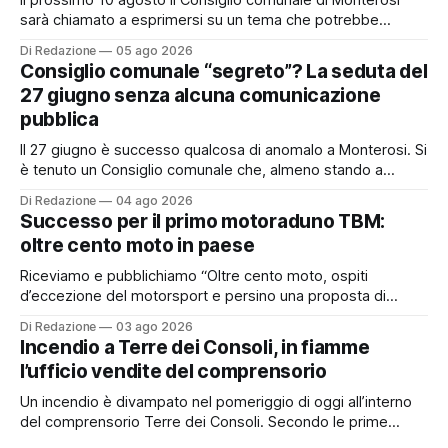
sarà chiamato a esprimersi su un tema che potrebbe
incidere concretamente sulle tasche di molti cittadini: la
Di Redazione
05 ago 2026
possibile adesione del Comune alla cosiddetta
Consiglio comunale “segreto”? La seduta del
“rottamazione quinquies” dei carichi affidati all’Agente della
27 giugno senza alcuna comunicazione
Riscossione. Prima, però, c’è un tema politico che merita
pubblica
Il 27 giugno è successo qualcosa di anomalo a Monterosi. Si
è tenuto un Consiglio comunale che, almeno stando a
quanto verificato da Monterosi24, non è mai stato
Di Redazione
04 ago 2026
pubblicamente comunicato ai cittadini attraverso l’Albo
Successo per il primo motoraduno TBM:
Pretorio. Un’anomalia che merita spiegazioni. Il Consiglio
oltre cento moto in paese
comunale è, per sua natura, un’assemblea
Riceviamo e pubblichiamo “Oltre cento moto, ospiti
d’eccezione del motorsport e persino una proposta di
matrimonio hanno caratterizzato il primo motoraduno
Di Redazione
03 ago 2026
organizzato da TBM a Monterosi, un evento che ha
Incendio a Terre dei Consoli, in fiamme
superato le aspettative degli organizzatori richiamando
l’ufficio vendite del comprensorio
appassionati delle due ruote da tutto il Lazio e dalle regioni
limitrofe. Per
Un incendio è divampato nel pomeriggio di oggi all’interno
del comprensorio Terre dei Consoli. Secondo le prime
informazioni, ad essere interessata dalle fiamme sarebbe la