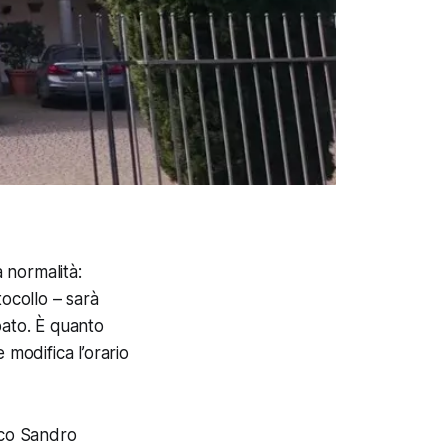
a normalità:
tocollo – sarà
bato. È quanto
 modifica l’orario
aco Sandro