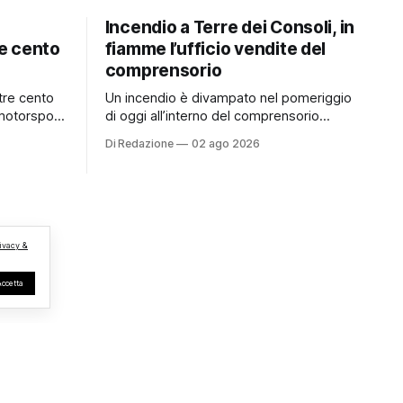
Incendio a Terre dei Consoli, in
e cento
fiamme l’ufficio vendite del
comprensorio
tre cento
Un incendio è divampato nel pomeriggio
motorsport
di oggi all’interno del comprensorio
trimonio
Terre dei Consoli. Secondo le prime
Di Redazione
02 ago 2026
informazioni, ad essere interessata dalle
TBM a
fiamme sarebbe la struttura adibita a
superato le
ufficio vendite. Sul posto sono
i
intervenuti i Vigili del Fuoco, impegnati
le due
nelle operazioni di spegnimento e nella
regioni
messa in sicurezza dell’
ivacy &
Accetta