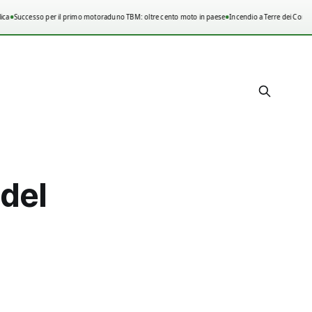
•
•
ca
Successo per il primo motoraduno TBM: oltre cento moto in paese
Incendio a Terre dei Consoli
 del