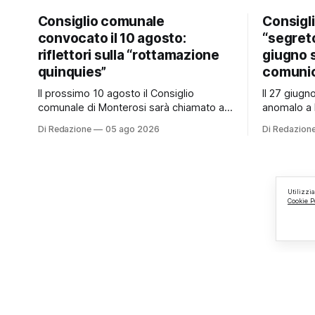
Consiglio comunale
Consigl
convocato il 10 agosto:
“segreto
riflettori sulla “rottamazione
giugno 
quinquies”
comunic
Il prossimo 10 agosto il Consiglio
Il 27 giug
comunale di Monterosi sarà chiamato a
anomalo a 
esprimersi su un tema che potrebbe
Consiglio 
Di Redazione
05 ago 2026
Di Redazion
incidere concretamente sulle tasche di
a quanto v
molti cittadini: la possibile adesione del
è mai stat
Comune alla cosiddetta “rottamazione
ai cittadini
quinquies” dei carichi affidati all’Agente
Un’anomalia
della Riscossione. Prima, però, c’è un
Consiglio 
Utilizzi
Cookie P
tema politico che merita
un’assemb