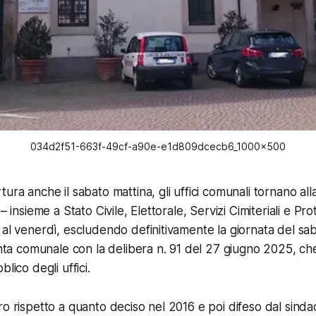
034d2f51-663f-49cf-a90e-e1d809dcecb6_1000x500
ura anche il sabato mattina, gli uffici comunali tornano all
– insieme a Stato Civile, Elettorale, Servizi Cimiteriali e Pro
 al venerdì, escludendo definitivamente la giornata del sa
unta comunale con la delibera n. 91 del 27 giugno 2025, che
lico degli uffici.
ro rispetto a quanto deciso nel 2016 e poi difeso dal sind