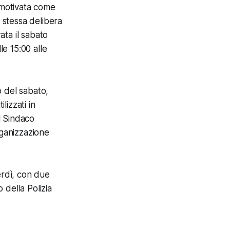
a motivata come
a stessa delibera
ata il sabato
le 15:00 alle
o del sabato,
lizzati in
l Sindaco
organizzazione
erdì, con due
 della Polizia