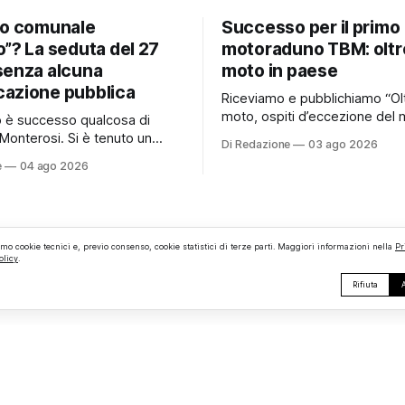
io comunale
Successo per il primo
”? La seduta del 27
motoraduno TBM: oltr
senza alcuna
moto in paese
azione pubblica
Riceviamo e pubblichiamo “Ol
moto, ospiti d’eccezione del 
no è successo qualcosa di
e persino una proposta di ma
Monterosi. Si è tenuto un
Di Redazione
03 ago 2026
hanno caratterizzato il primo
comunale che, almeno stando
e
04 ago 2026
motoraduno organizzato da 
erificato da Monterosi24, non
Monterosi, un evento che ha 
o pubblicamente comunicato
aspettative degli organizzator
 attraverso l’Albo Pretorio.
richiamando appassionati del
 che merita spiegazioni. Il
ruote da tutto il Lazio e dalle 
comunale è, per sua natura,
amo cookie tecnici e, previo consenso, cookie statistici di terze parti. Maggiori informazioni nella
Pr
limitrofe. Per
olicy
.
lea
Rifiuta