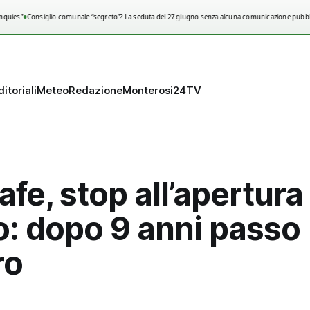
•
quies”
Consiglio comunale “segreto”? La seduta del 27 giugno senza alcuna comunicazione pubbli
ditoriali
Meteo
Redazione
Monterosi24TV
fe, stop all’apertura
o: dopo 9 anni passo
ro