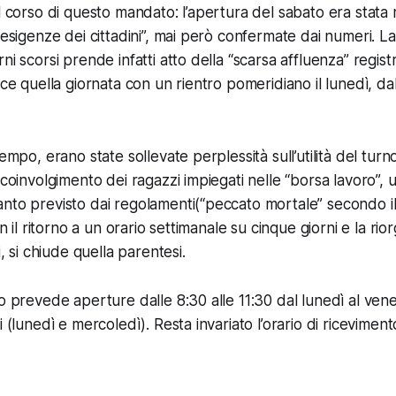
el corso di questo mandato: l’apertura del sabato era stat
“esigenze dei cittadini”, mai però confermate dai numeri. L
ni scorsi prende infatti atto della “scarsa affluenza” registr
sce quella giornata con un rientro pomeridiano il lunedì, dal
tempo, erano state sollevate perplessità sull’utilità del turn
 coinvolgimento dei ragazzi impiegati nelle “borsa lavoro”, uti
nto previsto dai regolamenti(“peccato mortale” secondo i
on il ritorno a un orario settimanale su cinque giorni e la ri
i, si chiude quella parentesi.
to prevede aperture dalle 8:30 alle 11:30 dal lunedì al ven
i (lunedì e mercoledì). Resta invariato l’orario di ricevimento