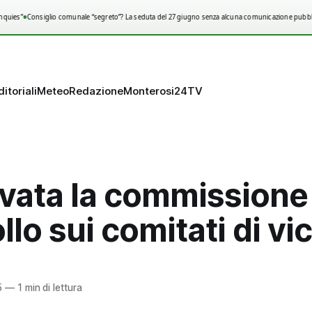
•
quies”
Consiglio comunale “segreto”? La seduta del 27 giugno senza alcuna comunicazione pubbli
ditoriali
Meteo
Redazione
Monterosi24TV
vata la commissione 
llo sui comitati di vi
5
—
1 min di lettura