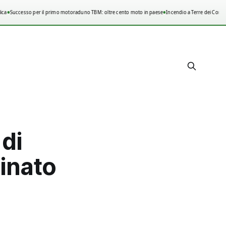
•
•
ca
Successo per il primo motoraduno TBM: oltre cento moto in paese
Incendio a Terre dei Consoli
di
cinato