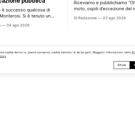
azione pubblica
Riceviamo e pubblichiamo “Ol
moto, ospiti d’eccezione del 
no è successo qualcosa di
e persino una proposta di ma
Monterosi. Si è tenuto un
Di Redazione
03 ago 2026
hanno caratterizzato il primo
comunale che, almeno stando
e
04 ago 2026
motoraduno organizzato da 
erificato da Monterosi24, non
Monterosi, un evento che ha 
o pubblicamente comunicato
aspettative degli organizzator
 attraverso l’Albo Pretorio.
richiamando appassionati del
 che merita spiegazioni. Il
ruote da tutto il Lazio e dalle 
comunale è, per sua natura,
amo cookie tecnici e, previo consenso, cookie statistici di terze parti. Maggiori informazioni nella
Pr
limitrofe. Per
olicy
.
lea
Rifiuta