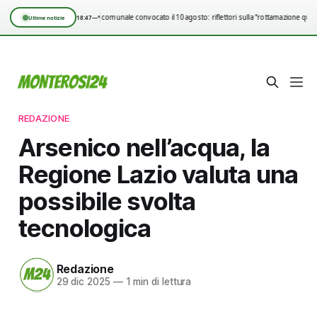
Consiglio comunale convocato il 10 agosto: riflettori sulla “rottamazione quin
18:47
—°
Ultime notizie
REDAZIONE
Arsenico nell’acqua, la
Regione Lazio valuta una
possibile svolta
tecnologica
Redazione
29 dic 2025
—
1 min di lettura