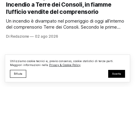
organizzato da TBM a Monterosi, un evento che ha
Incendio a Terre dei Consoli, in fiamme
superato le aspettative degli organizzatori richiamando
l’ufficio vendite del comprensorio
appassionati delle due ruote da tutto il Lazio e dalle regioni
limitrofe. Per
Un incendio è divampato nel pomeriggio di oggi all’interno
del comprensorio Terre dei Consoli. Secondo le prime
informazioni, ad essere interessata dalle fiamme sarebbe la
Di Redazione
02 ago 2026
struttura adibita a ufficio vendite. Sul posto sono intervenuti
i Vigili del Fuoco, impegnati nelle operazioni di spegnimento
e nella messa in sicurezza dell’
Utilizziamo cookie tecnici e, previo consenso, cookie statistici di terze parti.
Maggiori informazioni nella
Privacy & Cookie Policy
.
Rifiuta
Accetta