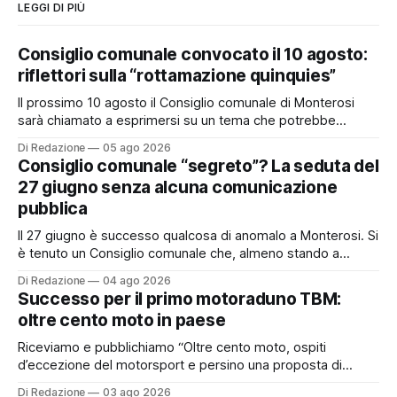
LEGGI DI PIÙ
Consiglio comunale convocato il 10 agosto:
riflettori sulla “rottamazione quinquies”
Il prossimo 10 agosto il Consiglio comunale di Monterosi
sarà chiamato a esprimersi su un tema che potrebbe
incidere concretamente sulle tasche di molti cittadini: la
Di Redazione
05 ago 2026
possibile adesione del Comune alla cosiddetta
Consiglio comunale “segreto”? La seduta del
“rottamazione quinquies” dei carichi affidati all’Agente della
27 giugno senza alcuna comunicazione
Riscossione. Prima, però, c’è un tema politico che merita
pubblica
Il 27 giugno è successo qualcosa di anomalo a Monterosi. Si
è tenuto un Consiglio comunale che, almeno stando a
quanto verificato da Monterosi24, non è mai stato
Di Redazione
04 ago 2026
pubblicamente comunicato ai cittadini attraverso l’Albo
Successo per il primo motoraduno TBM:
Pretorio. Un’anomalia che merita spiegazioni. Il Consiglio
oltre cento moto in paese
comunale è, per sua natura, un’assemblea
Riceviamo e pubblichiamo “Oltre cento moto, ospiti
d’eccezione del motorsport e persino una proposta di
matrimonio hanno caratterizzato il primo motoraduno
Di Redazione
03 ago 2026