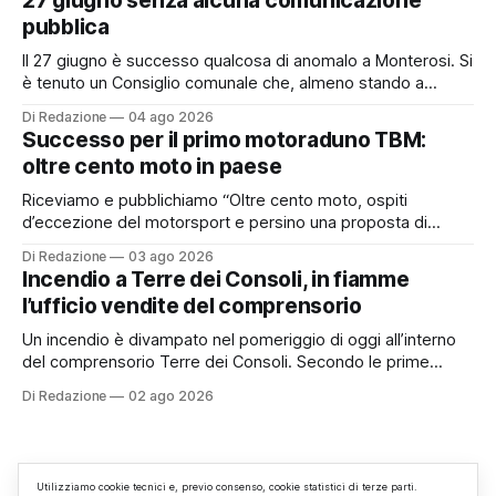
27 giugno senza alcuna comunicazione
Riscossione. Prima, però, c’è un tema politico che merita
pubblica
Il 27 giugno è successo qualcosa di anomalo a Monterosi. Si
è tenuto un Consiglio comunale che, almeno stando a
quanto verificato da Monterosi24, non è mai stato
Di Redazione
04 ago 2026
pubblicamente comunicato ai cittadini attraverso l’Albo
Successo per il primo motoraduno TBM:
Pretorio. Un’anomalia che merita spiegazioni. Il Consiglio
oltre cento moto in paese
comunale è, per sua natura, un’assemblea
Riceviamo e pubblichiamo “Oltre cento moto, ospiti
d’eccezione del motorsport e persino una proposta di
matrimonio hanno caratterizzato il primo motoraduno
Di Redazione
03 ago 2026
organizzato da TBM a Monterosi, un evento che ha
Incendio a Terre dei Consoli, in fiamme
superato le aspettative degli organizzatori richiamando
l’ufficio vendite del comprensorio
appassionati delle due ruote da tutto il Lazio e dalle regioni
limitrofe. Per
Un incendio è divampato nel pomeriggio di oggi all’interno
del comprensorio Terre dei Consoli. Secondo le prime
informazioni, ad essere interessata dalle fiamme sarebbe la
Di Redazione
02 ago 2026
struttura adibita a ufficio vendite. Sul posto sono intervenuti
i Vigili del Fuoco, impegnati nelle operazioni di spegnimento
e nella messa in sicurezza dell’
Utilizziamo cookie tecnici e, previo consenso, cookie statistici di terze parti.