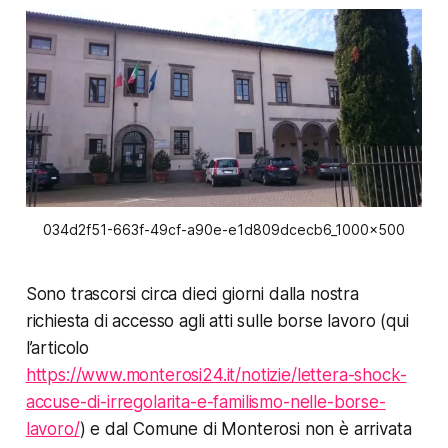
034d2f51-663f-49cf-a90e-e1d809dcecb6_1000x500
Sono trascorsi circa dieci giorni dalla nostra
richiesta di accesso agli atti sulle borse lavoro (qui
l’articolo
https://www.monterosi24.it/notizie/lettera-shock-
accuse-di-irregolarita-e-familismo-nelle-borse-
lavoro/
) e dal Comune di Monterosi non è arrivata