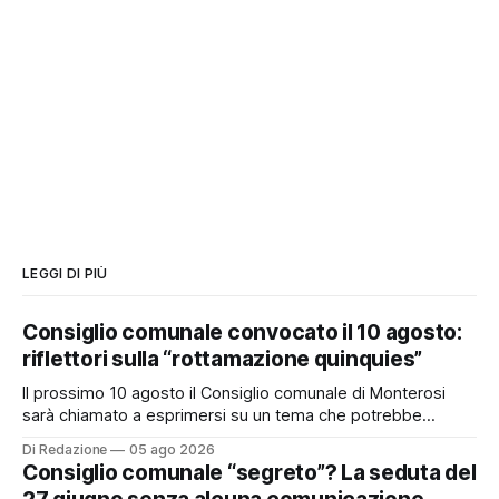
LEGGI DI PIÙ
Consiglio comunale convocato il 10 agosto:
riflettori sulla “rottamazione quinquies”
Il prossimo 10 agosto il Consiglio comunale di Monterosi
sarà chiamato a esprimersi su un tema che potrebbe
incidere concretamente sulle tasche di molti cittadini: la
Di Redazione
05 ago 2026
possibile adesione del Comune alla cosiddetta
Consiglio comunale “segreto”? La seduta del
“rottamazione quinquies” dei carichi affidati all’Agente della