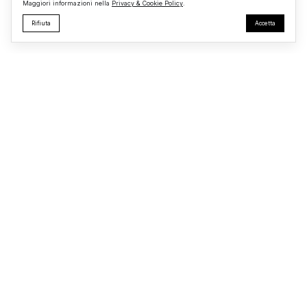
Maggiori informazioni nella
Privacy & Cookie Policy
.
Rifiuta
Accetta
Monterosi24
Testata giornalistica registrata presso il Tribunale di Viterbo
R.G. n.
723/2025
Redazione
Privacy & Cookie
© 2026 Monterosi24 – Tutti i diritti riservati