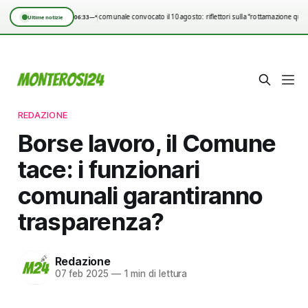
Consiglio comunale convocato il 10 agosto: riflettori sulla “rottamazione quin
06:33
—°
Ultime notizie
REDAZIONE
Borse lavoro, il Comune
tace: i funzionari
comunali garantiranno
trasparenza?
Redazione
07 feb 2025
—
1 min di lettura