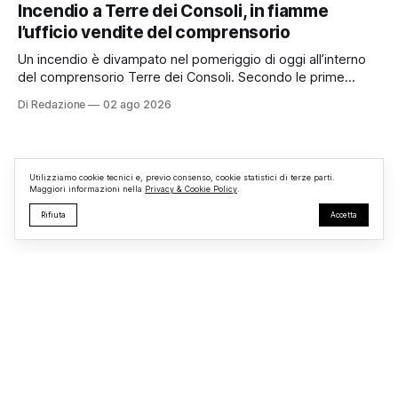
organizzato da TBM a Monterosi, un evento che ha
Incendio a Terre dei Consoli, in fiamme
superato le aspettative degli organizzatori richiamando
l’ufficio vendite del comprensorio
appassionati delle due ruote da tutto il Lazio e dalle regioni
limitrofe. Per
Un incendio è divampato nel pomeriggio di oggi all’interno
del comprensorio Terre dei Consoli. Secondo le prime
informazioni, ad essere interessata dalle fiamme sarebbe la
Di Redazione
02 ago 2026
struttura adibita a ufficio vendite. Sul posto sono intervenuti
i Vigili del Fuoco, impegnati nelle operazioni di spegnimento
e nella messa in sicurezza dell’
Utilizziamo cookie tecnici e, previo consenso, cookie statistici di terze parti.
Maggiori informazioni nella
Privacy & Cookie Policy
.
Rifiuta
Accetta