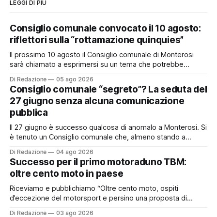
LEGGI DI PIÙ
Consiglio comunale convocato il 10 agosto:
riflettori sulla “rottamazione quinquies”
Il prossimo 10 agosto il Consiglio comunale di Monterosi
sarà chiamato a esprimersi su un tema che potrebbe
incidere concretamente sulle tasche di molti cittadini: la
Di Redazione
05 ago 2026
possibile adesione del Comune alla cosiddetta
Consiglio comunale “segreto”? La seduta del
“rottamazione quinquies” dei carichi affidati all’Agente della
27 giugno senza alcuna comunicazione
Riscossione. Prima, però, c’è un tema politico che merita
pubblica
Il 27 giugno è successo qualcosa di anomalo a Monterosi. Si
è tenuto un Consiglio comunale che, almeno stando a
quanto verificato da Monterosi24, non è mai stato
Di Redazione
04 ago 2026
pubblicamente comunicato ai cittadini attraverso l’Albo
Successo per il primo motoraduno TBM:
Pretorio. Un’anomalia che merita spiegazioni. Il Consiglio
oltre cento moto in paese
comunale è, per sua natura, un’assemblea
Riceviamo e pubblichiamo “Oltre cento moto, ospiti
d’eccezione del motorsport e persino una proposta di
matrimonio hanno caratterizzato il primo motoraduno
Di Redazione
03 ago 2026