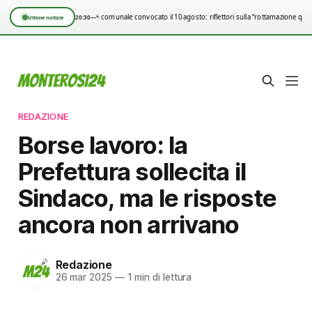
Consiglio comunale convocato il 10 agosto: riflettori sulla “rottamazione quin
20:30
—°
Ultime notizie
REDAZIONE
Borse lavoro: la
Prefettura sollecita il
Sindaco, ma le risposte
ancora non arrivano
Redazione
26 mar 2025
—
1 min di lettura