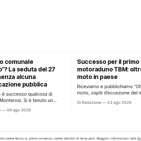
io comunale
Successo per il primo
”? La seduta del 27
motoraduno TBM: oltr
senza alcuna
moto in paese
azione pubblica
Riceviamo e pubblichiamo “Ol
moto, ospiti d’eccezione del 
no è successo qualcosa di
e persino una proposta di ma
Monterosi. Si è tenuto un
Di Redazione
03 ago 2026
hanno caratterizzato il primo
comunale che, almeno stando
e
04 ago 2026
motoraduno organizzato da 
erificato da Monterosi24, non
Monterosi, un evento che ha 
o pubblicamente comunicato
aspettative degli organizzator
 attraverso l’Albo Pretorio.
richiamando appassionati del
 che merita spiegazioni. Il
ruote da tutto il Lazio e dalle 
comunale è, per sua natura,
amo cookie tecnici e, previo consenso, cookie statistici di terze parti. Maggiori informazioni nella
Pr