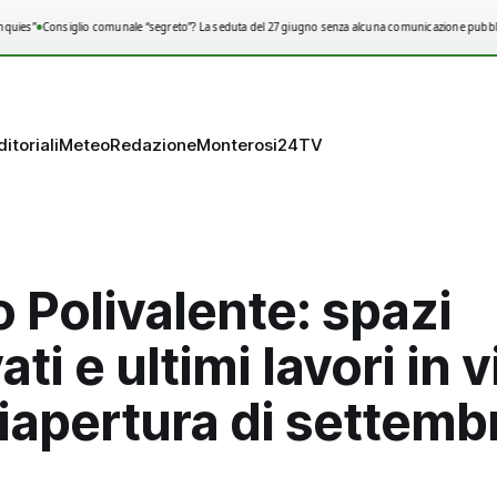
•
quies”
Consiglio comunale “segreto”? La seduta del 27 giugno senza alcuna comunicazione pubbli
ditoriali
Meteo
Redazione
Monterosi24TV
 Polivalente: spazi
ti e ultimi lavori in v
riapertura di settemb