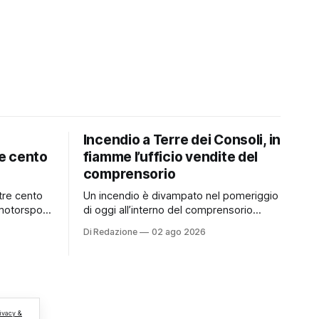
Incendio a Terre dei Consoli, in
e cento
fiamme l’ufficio vendite del
comprensorio
tre cento
Un incendio è divampato nel pomeriggio
motorsport
di oggi all’interno del comprensorio
trimonio
Terre dei Consoli. Secondo le prime
Di Redazione
02 ago 2026
informazioni, ad essere interessata dalle
TBM a
fiamme sarebbe la struttura adibita a
superato le
ufficio vendite. Sul posto sono
i
intervenuti i Vigili del Fuoco, impegnati
le due
nelle operazioni di spegnimento e nella
regioni
messa in sicurezza dell’
ivacy &