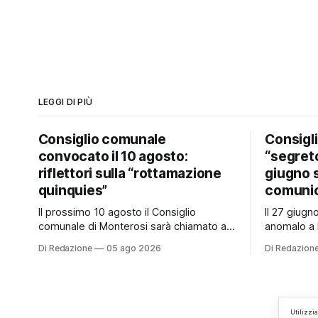
LEGGI DI PIÙ
Consiglio comunale
Consigl
convocato il 10 agosto:
“segreto
riflettori sulla “rottamazione
giugno 
quinquies”
comunic
Il prossimo 10 agosto il Consiglio
Il 27 giug
comunale di Monterosi sarà chiamato a
anomalo a 
esprimersi su un tema che potrebbe
Consiglio 
Di Redazione
05 ago 2026
Di Redazion
incidere concretamente sulle tasche di
a quanto v
molti cittadini: la possibile adesione del
è mai stat
Comune alla cosiddetta “rottamazione
ai cittadini
quinquies” dei carichi affidati all’Agente
Un’anomalia
della Riscossione. Prima, però, c’è un
Consiglio 
Utilizzi