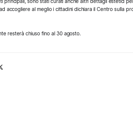
ti principali, sono stati curati anche altri dettagli estetici p
 accogliere al meglio i cittadini dichiara il Centro sulla pr
nte resterà chiuso fino al 30 agosto.