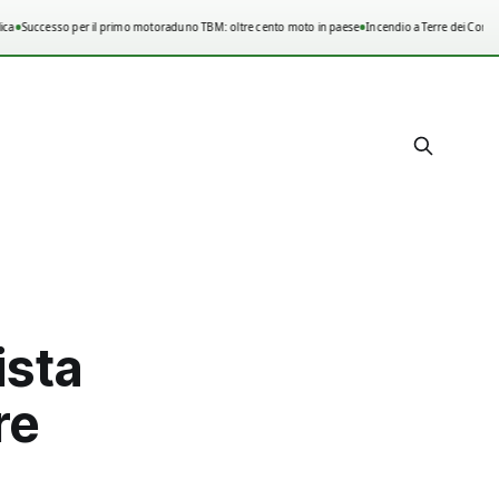
•
•
ca
Successo per il primo motoraduno TBM: oltre cento moto in paese
Incendio a Terre dei Consoli
ista
re