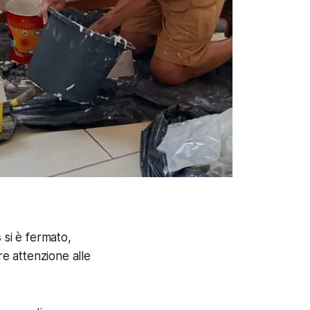
s
si è fermato,
re attenzione alle