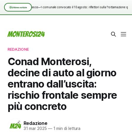
Consiglio comunale convocato il 10 agosto: riflettori sulla “rottamazione quin
05:53
—°
Ultime notizie
REDAZIONE
Conad Monterosi,
decine di auto al giorno
entrano dall’uscita:
rischio frontale sempre
più concreto
Redazione
31 mar 2025
—
1 min di lettura