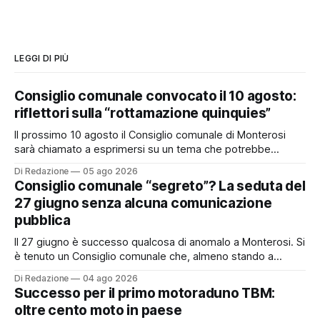
LEGGI DI PIÙ
Consiglio comunale convocato il 10 agosto:
riflettori sulla “rottamazione quinquies”
Il prossimo 10 agosto il Consiglio comunale di Monterosi
sarà chiamato a esprimersi su un tema che potrebbe
incidere concretamente sulle tasche di molti cittadini: la
Di Redazione
05 ago 2026
possibile adesione del Comune alla cosiddetta
Consiglio comunale “segreto”? La seduta del
“rottamazione quinquies” dei carichi affidati all’Agente della
27 giugno senza alcuna comunicazione
Riscossione. Prima, però, c’è un tema politico che merita
pubblica
Il 27 giugno è successo qualcosa di anomalo a Monterosi. Si
è tenuto un Consiglio comunale che, almeno stando a
quanto verificato da Monterosi24, non è mai stato
Di Redazione
04 ago 2026
pubblicamente comunicato ai cittadini attraverso l’Albo
Successo per il primo motoraduno TBM:
Pretorio. Un’anomalia che merita spiegazioni. Il Consiglio
oltre cento moto in paese
comunale è, per sua natura, un’assemblea