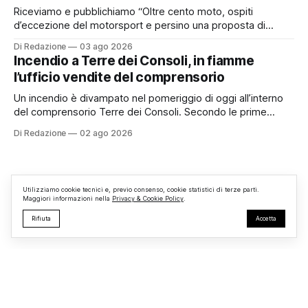
Riceviamo e pubblichiamo “Oltre cento moto, ospiti
d’eccezione del motorsport e persino una proposta di
matrimonio hanno caratterizzato il primo motoraduno
Di Redazione
03 ago 2026
organizzato da TBM a Monterosi, un evento che ha
Incendio a Terre dei Consoli, in fiamme
superato le aspettative degli organizzatori richiamando
l’ufficio vendite del comprensorio
appassionati delle due ruote da tutto il Lazio e dalle regioni
limitrofe. Per
Un incendio è divampato nel pomeriggio di oggi all’interno
del comprensorio Terre dei Consoli. Secondo le prime
informazioni, ad essere interessata dalle fiamme sarebbe la
Di Redazione
02 ago 2026
struttura adibita a ufficio vendite. Sul posto sono intervenuti
i Vigili del Fuoco, impegnati nelle operazioni di spegnimento
e nella messa in sicurezza dell’
Utilizziamo cookie tecnici e, previo consenso, cookie statistici di terze parti.
Maggiori informazioni nella
Privacy & Cookie Policy
.
Rifiuta
Accetta