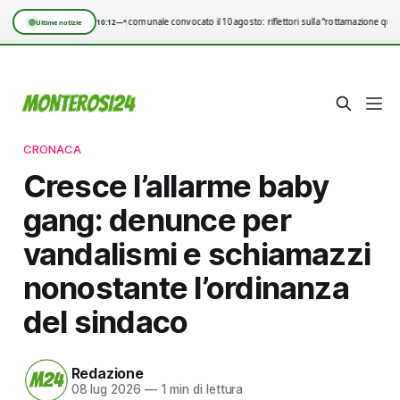
Consiglio comunale convocato il 10 agosto: riflettori sulla “rottamazione quin
10:12
—°
Ultime notizie
CRONACA
Cresce l’allarme baby
gang: denunce per
vandalismi e schiamazzi
nonostante l’ordinanza
del sindaco
Redazione
08 lug 2026
—
1 min di lettura