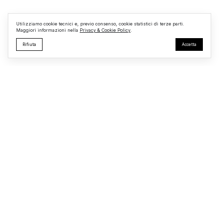
e nella messa in sicurezza dell’
Utilizziamo cookie tecnici e, previo consenso, cookie statistici di terze parti.
Maggiori informazioni nella
Privacy & Cookie Policy
.
Rifiuta
Accetta
Monterosi24
Testata giornalistica registrata presso il Tribunale di Viterbo
R.G. n.
723/2025