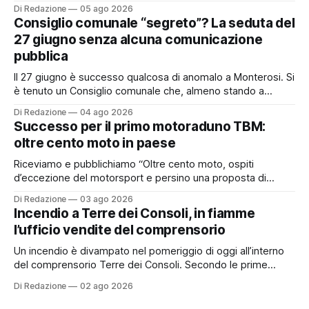
incidere concretamente sulle tasche di molti cittadini: la
Di Redazione
05 ago 2026
possibile adesione del Comune alla cosiddetta
Consiglio comunale “segreto”? La seduta del
“rottamazione quinquies” dei carichi affidati all’Agente della
27 giugno senza alcuna comunicazione
Riscossione. Prima, però, c’è un tema politico che merita
pubblica
Il 27 giugno è successo qualcosa di anomalo a Monterosi. Si
è tenuto un Consiglio comunale che, almeno stando a
quanto verificato da Monterosi24, non è mai stato
Di Redazione
04 ago 2026
pubblicamente comunicato ai cittadini attraverso l’Albo
Successo per il primo motoraduno TBM:
Pretorio. Un’anomalia che merita spiegazioni. Il Consiglio
oltre cento moto in paese
comunale è, per sua natura, un’assemblea
Riceviamo e pubblichiamo “Oltre cento moto, ospiti
d’eccezione del motorsport e persino una proposta di
matrimonio hanno caratterizzato il primo motoraduno
Di Redazione
03 ago 2026
organizzato da TBM a Monterosi, un evento che ha
Incendio a Terre dei Consoli, in fiamme
superato le aspettative degli organizzatori richiamando
l’ufficio vendite del comprensorio
appassionati delle due ruote da tutto il Lazio e dalle regioni
limitrofe. Per
Un incendio è divampato nel pomeriggio di oggi all’interno
del comprensorio Terre dei Consoli. Secondo le prime
informazioni, ad essere interessata dalle fiamme sarebbe la
Di Redazione
02 ago 2026
struttura adibita a ufficio vendite. Sul posto sono intervenuti
i Vigili del Fuoco, impegnati nelle operazioni di spegnimento