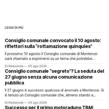
LEGGI DI PIÙ
Consiglio comunale convocato il 10 agosto:
riflettori sulla “rottamazione quinquies”
Il prossimo 10 agosto il Consiglio comunale di Monterosi
sarà chiamato a esprimersi su un tema che potrebbe
incidere concretamente sulle tasche di molti cittadini: la
Di Redazione
05 ago 2026
possibile adesione del Comune alla cosiddetta
Consiglio comunale “segreto”? La seduta del
“rottamazione quinquies” dei carichi affidati all’Agente della
27 giugno senza alcuna comunicazione
Riscossione. Prima, però, c’è un tema politico che merita
pubblica
Il 27 giugno è successo qualcosa di anomalo a Monterosi. Si
è tenuto un Consiglio comunale che, almeno stando a
quanto verificato da Monterosi24, non è mai stato
Di Redazione
04 ago 2026
pubblicamente comunicato ai cittadini attraverso l’Albo
Successo per il primo motoraduno TBM: