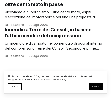
Pretorio. Un’anomalia che merita spiegazioni. Il Consiglio
oltre cento moto in paese
comunale è, per sua natura, un’assemblea
Riceviamo e pubblichiamo “Oltre cento moto, ospiti
d’eccezione del motorsport e persino una proposta di
matrimonio hanno caratterizzato il primo motoraduno
Di Redazione
03 ago 2026
organizzato da TBM a Monterosi, un evento che ha
Incendio a Terre dei Consoli, in fiamme
superato le aspettative degli organizzatori richiamando
l’ufficio vendite del comprensorio
appassionati delle due ruote da tutto il Lazio e dalle regioni
limitrofe. Per
Un incendio è divampato nel pomeriggio di oggi all’interno
del comprensorio Terre dei Consoli. Secondo le prime
informazioni, ad essere interessata dalle fiamme sarebbe la
Di Redazione
02 ago 2026
struttura adibita a ufficio vendite. Sul posto sono intervenuti
i Vigili del Fuoco, impegnati nelle operazioni di spegnimento
e nella messa in sicurezza dell’
Utilizziamo cookie tecnici e, previo consenso, cookie statistici di terze parti.
Maggiori informazioni nella
Privacy & Cookie Policy
.
Rifiuta
Accetta