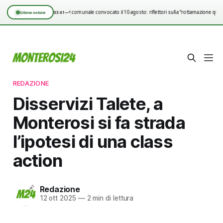
Consiglio comunale convocato il 10 agosto: riflettori sulla “rottamazione quin
03:41
—°
Ultime notizie
REDAZIONE
Disservizi Talete, a
Monterosi si fa strada
l’ipotesi di una class
action
Redazione
12 ott 2025
—
2 min di lettura