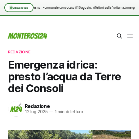
Consiglio comunale convocato il 10 agosto: riflettori sulla “rottamazione quin
05:49
—°
Ultime notizie
REDAZIONE
Emergenza idrica:
presto l’acqua da Terre
dei Consoli
Redazione
12 lug 2025
—
1 min di lettura