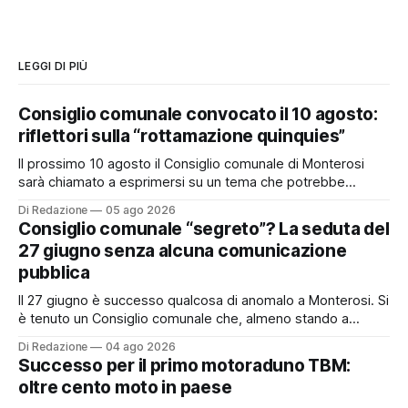
LEGGI DI PIÙ
Consiglio comunale convocato il 10 agosto:
riflettori sulla “rottamazione quinquies”
Il prossimo 10 agosto il Consiglio comunale di Monterosi
sarà chiamato a esprimersi su un tema che potrebbe
incidere concretamente sulle tasche di molti cittadini: la
Di Redazione
05 ago 2026
possibile adesione del Comune alla cosiddetta
Consiglio comunale “segreto”? La seduta del
“rottamazione quinquies” dei carichi affidati all’Agente della
27 giugno senza alcuna comunicazione
Riscossione. Prima, però, c’è un tema politico che merita
pubblica
Il 27 giugno è successo qualcosa di anomalo a Monterosi. Si
è tenuto un Consiglio comunale che, almeno stando a
quanto verificato da Monterosi24, non è mai stato
Di Redazione
04 ago 2026
pubblicamente comunicato ai cittadini attraverso l’Albo
Successo per il primo motoraduno TBM:
Pretorio. Un’anomalia che merita spiegazioni. Il Consiglio
oltre cento moto in paese
comunale è, per sua natura, un’assemblea