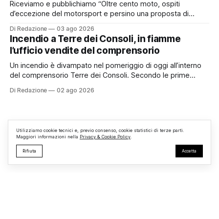
Riceviamo e pubblichiamo “Oltre cento moto, ospiti
d’eccezione del motorsport e persino una proposta di
matrimonio hanno caratterizzato il primo motoraduno
Di Redazione
03 ago 2026
organizzato da TBM a Monterosi, un evento che ha
Incendio a Terre dei Consoli, in fiamme
superato le aspettative degli organizzatori richiamando
l’ufficio vendite del comprensorio
appassionati delle due ruote da tutto il Lazio e dalle regioni
limitrofe. Per
Un incendio è divampato nel pomeriggio di oggi all’interno
del comprensorio Terre dei Consoli. Secondo le prime
informazioni, ad essere interessata dalle fiamme sarebbe la
Di Redazione
02 ago 2026
struttura adibita a ufficio vendite. Sul posto sono intervenuti
i Vigili del Fuoco, impegnati nelle operazioni di spegnimento
e nella messa in sicurezza dell’
Utilizziamo cookie tecnici e, previo consenso, cookie statistici di terze parti.
Maggiori informazioni nella
Privacy & Cookie Policy
.
Rifiuta
Accetta