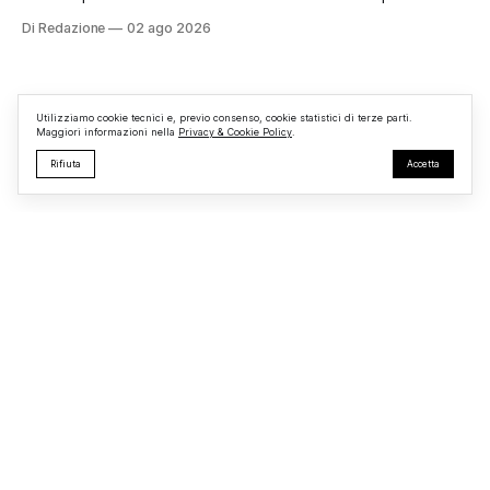
informazioni, ad essere interessata dalle fiamme sarebbe la
Di Redazione
02 ago 2026
struttura adibita a ufficio vendite. Sul posto sono intervenuti
i Vigili del Fuoco, impegnati nelle operazioni di spegnimento
e nella messa in sicurezza dell’
Utilizziamo cookie tecnici e, previo consenso, cookie statistici di terze parti.
Maggiori informazioni nella
Privacy & Cookie Policy
.
Rifiuta
Accetta
Monterosi24