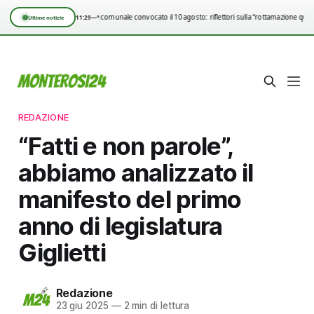
Consiglio comunale convocato il 10 agosto: riflettori sulla “rottamazione quin
11:29
—°
Ultime notizie
REDAZIONE
“Fatti e non parole”,
abbiamo analizzato il
manifesto del primo
anno di legislatura
Giglietti
Redazione
23 giu 2025
—
2 min di lettura