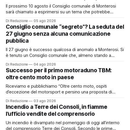
Il prossimo 10 agosto il Consiglio comunale di Monterosi
sarà chiamato a esprimersi su un tema che potrebbe
incidere concretamente sulle tasche di molti cittadini: la
Di Redazione
05 ago 2026
possibile adesione del Comune alla cosiddetta
Consiglio comunale “segreto”? La seduta del
“rottamazione quinquies” dei carichi affidati all’Agente della
27 giugno senza alcuna comunicazione
Riscossione. Prima, però, c’è un tema politico che merita
pubblica
Il 27 giugno è successo qualcosa di anomalo a Monterosi. Si
è tenuto un Consiglio comunale che, almeno stando a
quanto verificato da Monterosi24, non è mai stato
Di Redazione
04 ago 2026
pubblicamente comunicato ai cittadini attraverso l’Albo
Successo per il primo motoraduno TBM:
Pretorio. Un’anomalia che merita spiegazioni. Il Consiglio
oltre cento moto in paese
comunale è, per sua natura, un’assemblea
Riceviamo e pubblichiamo “Oltre cento moto, ospiti
d’eccezione del motorsport e persino una proposta di
matrimonio hanno caratterizzato il primo motoraduno
Di Redazione
03 ago 2026
organizzato da TBM a Monterosi, un evento che ha
Incendio a Terre dei Consoli, in fiamme
superato le aspettative degli organizzatori richiamando
l’ufficio vendite del comprensorio
appassionati delle due ruote da tutto il Lazio e dalle regioni
limitrofe. Per
Un incendio è divampato nel pomeriggio di oggi all’interno
del comprensorio Terre dei Consoli. Secondo le prime