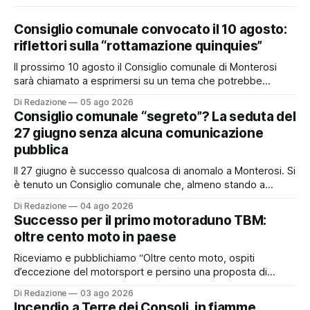
Consiglio comunale convocato il 10 agosto:
riflettori sulla “rottamazione quinquies”
Il prossimo 10 agosto il Consiglio comunale di Monterosi
sarà chiamato a esprimersi su un tema che potrebbe
incidere concretamente sulle tasche di molti cittadini: la
Di Redazione
05 ago 2026
possibile adesione del Comune alla cosiddetta
Consiglio comunale “segreto”? La seduta del
“rottamazione quinquies” dei carichi affidati all’Agente della
27 giugno senza alcuna comunicazione
Riscossione. Prima, però, c’è un tema politico che merita
pubblica
Il 27 giugno è successo qualcosa di anomalo a Monterosi. Si
è tenuto un Consiglio comunale che, almeno stando a
quanto verificato da Monterosi24, non è mai stato
Di Redazione
04 ago 2026
pubblicamente comunicato ai cittadini attraverso l’Albo
Successo per il primo motoraduno TBM:
Pretorio. Un’anomalia che merita spiegazioni. Il Consiglio
oltre cento moto in paese
comunale è, per sua natura, un’assemblea
Riceviamo e pubblichiamo “Oltre cento moto, ospiti
d’eccezione del motorsport e persino una proposta di
matrimonio hanno caratterizzato il primo motoraduno
Di Redazione
03 ago 2026
organizzato da TBM a Monterosi, un evento che ha
Incendio a Terre dei Consoli, in fiamme