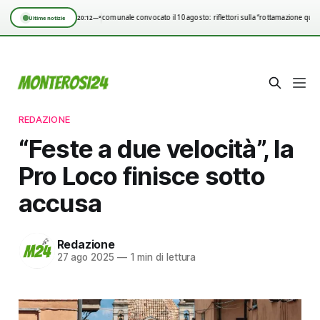
Consiglio comunale convocato il 10 agosto: riflettori sulla “rottamazione quin
20:12
—°
Ultime notizie
REDAZIONE
“Feste a due velocità”, la
Pro Loco finisce sotto
accusa
Redazione
27 ago 2025
—
1 min di lettura