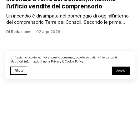
superato le aspettative degli organizzatori richiamando
l’ufficio vendite del comprensorio
appassionati delle due ruote da tutto il Lazio e dalle regioni
limitrofe. Per
Un incendio è divampato nel pomeriggio di oggi all’interno
del comprensorio Terre dei Consoli. Secondo le prime
informazioni, ad essere interessata dalle fiamme sarebbe la
Di Redazione
02 ago 2026
struttura adibita a ufficio vendite. Sul posto sono intervenuti
i Vigili del Fuoco, impegnati nelle operazioni di spegnimento
e nella messa in sicurezza dell’
Utilizziamo cookie tecnici e, previo consenso, cookie statistici di terze parti.
Maggiori informazioni nella
Privacy & Cookie Policy
.
Rifiuta
Accetta