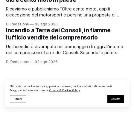
comunale è, per sua natura, un’assemblea
Riceviamo e pubblichiamo “Oltre cento moto, ospiti
d’eccezione del motorsport e persino una proposta di
matrimonio hanno caratterizzato il primo motoraduno
Di Redazione
03 ago 2026
organizzato da TBM a Monterosi, un evento che ha
Incendio a Terre dei Consoli, in fiamme
superato le aspettative degli organizzatori richiamando
l’ufficio vendite del comprensorio
appassionati delle due ruote da tutto il Lazio e dalle regioni
limitrofe. Per
Un incendio è divampato nel pomeriggio di oggi all’interno
del comprensorio Terre dei Consoli. Secondo le prime
informazioni, ad essere interessata dalle fiamme sarebbe la
Di Redazione
02 ago 2026
struttura adibita a ufficio vendite. Sul posto sono intervenuti
i Vigili del Fuoco, impegnati nelle operazioni di spegnimento
e nella messa in sicurezza dell’
Utilizziamo cookie tecnici e, previo consenso, cookie statistici di terze parti.
Maggiori informazioni nella
Privacy & Cookie Policy
.
Rifiuta
Accetta