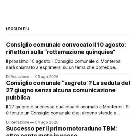
LEGGI DI PIÙ
Consiglio comunale convocato il 10 agosto:
riflettori sulla “rottamazione quinquies”
Il prossimo 10 agosto il Consiglio comunale di Monterosi
sarà chiamato a esprimersi su un tema che potrebbe
incidere concretamente sulle tasche di molti cittadini: la
Di Redazione
05 ago 2026
possibile adesione del Comune alla cosiddetta
Consiglio comunale “segreto”? La seduta del
“rottamazione quinquies” dei carichi affidati all’Agente della
27 giugno senza alcuna comunicazione
Riscossione. Prima, però, c’è un tema politico che merita
pubblica
Il 27 giugno è successo qualcosa di anomalo a Monterosi. Si
è tenuto un Consiglio comunale che, almeno stando a
quanto verificato da Monterosi24, non è mai stato
Di Redazione
04 ago 2026
pubblicamente comunicato ai cittadini attraverso l’Albo
Successo per il primo motoraduno TBM:
Pretorio. Un’anomalia che merita spiegazioni. Il Consiglio
oltre cento moto in paese