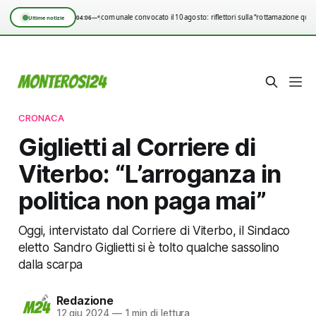
Consiglio comunale convocato il 10 agosto: riflettori sulla “rottamazione quin
04:06
—°
Ultime notizie
CRONACA
Giglietti al Corriere di
Viterbo: “L’arroganza in
politica non paga mai”
Oggi, intervistato dal Corriere di Viterbo, il Sindaco
eletto Sandro Giglietti si è tolto qualche sassolino
dalla scarpa
Redazione
12 giu 2024
—
1 min di lettura