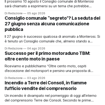
Il prossimo 10 agosto il Consiglio comunale di Monterosi
sarà chiamato a esprimersi su un tema che potrebbe
incidere concretamente sulle tasche di molti cittadini: la
Di Redazione
05 ago 2026
possibile adesione del Comune alla cosiddetta
Consiglio comunale “segreto”? La seduta del
“rottamazione quinquies” dei carichi affidati all’Agente della
27 giugno senza alcuna comunicazione
Riscossione. Prima, però, c’è un tema politico che merita
pubblica
Il 27 giugno è successo qualcosa di anomalo a Monterosi. Si
è tenuto un Consiglio comunale che, almeno stando a
quanto verificato da Monterosi24, non è mai stato
Di Redazione
04 ago 2026
pubblicamente comunicato ai cittadini attraverso l’Albo
Successo per il primo motoraduno TBM:
Pretorio. Un’anomalia che merita spiegazioni. Il Consiglio
oltre cento moto in paese
comunale è, per sua natura, un’assemblea
Riceviamo e pubblichiamo “Oltre cento moto, ospiti
d’eccezione del motorsport e persino una proposta di
matrimonio hanno caratterizzato il primo motoraduno
Di Redazione
03 ago 2026
organizzato da TBM a Monterosi, un evento che ha
Incendio a Terre dei Consoli, in fiamme
superato le aspettative degli organizzatori richiamando
l’ufficio vendite del comprensorio
appassionati delle due ruote da tutto il Lazio e dalle regioni
limitrofe. Per
Un incendio è divampato nel pomeriggio di oggi all’interno
del comprensorio Terre dei Consoli. Secondo le prime