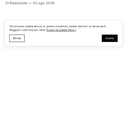
informazioni, ad essere interessata dalle fiamme sarebbe la
Di Redazione
02 ago 2026
struttura adibita a ufficio vendite. Sul posto sono intervenuti
i Vigili del Fuoco, impegnati nelle operazioni di spegnimento
e nella messa in sicurezza dell’
Utilizziamo cookie tecnici e, previo consenso, cookie statistici di terze parti.
Maggiori informazioni nella
Privacy & Cookie Policy
.
Rifiuta
Accetta
Monterosi24
Testata giornalistica registrata presso il Tribunale di Viterbo