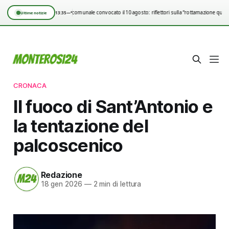
Consiglio comunale convocato il 10 agosto: riflettori sulla “rottamazione quinq
13:35
—°
Ultime notizie
CRONACA
Il fuoco di Sant’Antonio e
la tentazione del
palcoscenico
Redazione
18 gen 2026
—
2 min di lettura