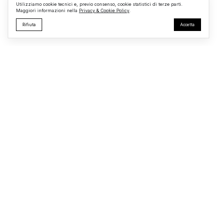
Utilizziamo cookie tecnici e, previo consenso, cookie statistici di terze parti.
Maggiori informazioni nella
Privacy & Cookie Policy
.
Rifiuta
Accetta
Monterosi24
Testata giornalistica registrata presso il Tribunale di Viterbo
R.G. n.
723/2025
Redazione
Privacy & Cookie
© 2026 Monterosi24 – Tutti i diritti riservati