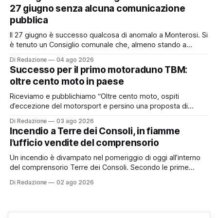
“rottamazione quinquies” dei carichi affidati all’Agente della
27 giugno senza alcuna comunicazione
Riscossione. Prima, però, c’è un tema politico che merita
pubblica
Il 27 giugno è successo qualcosa di anomalo a Monterosi. Si
è tenuto un Consiglio comunale che, almeno stando a
quanto verificato da Monterosi24, non è mai stato
Di Redazione
04 ago 2026
pubblicamente comunicato ai cittadini attraverso l’Albo
Successo per il primo motoraduno TBM:
Pretorio. Un’anomalia che merita spiegazioni. Il Consiglio
oltre cento moto in paese
comunale è, per sua natura, un’assemblea
Riceviamo e pubblichiamo “Oltre cento moto, ospiti
d’eccezione del motorsport e persino una proposta di
matrimonio hanno caratterizzato il primo motoraduno
Di Redazione
03 ago 2026
organizzato da TBM a Monterosi, un evento che ha
Incendio a Terre dei Consoli, in fiamme
superato le aspettative degli organizzatori richiamando
l’ufficio vendite del comprensorio
appassionati delle due ruote da tutto il Lazio e dalle regioni
limitrofe. Per
Un incendio è divampato nel pomeriggio di oggi all’interno
del comprensorio Terre dei Consoli. Secondo le prime
informazioni, ad essere interessata dalle fiamme sarebbe la
Di Redazione
02 ago 2026
struttura adibita a ufficio vendite. Sul posto sono intervenuti
i Vigili del Fuoco, impegnati nelle operazioni di spegnimento
e nella messa in sicurezza dell’