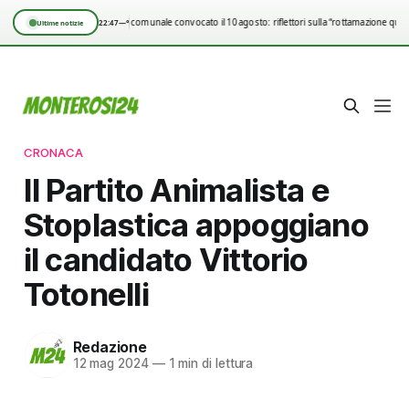
Consiglio comunale convocato il 10 agosto: riflettori sulla “rottamazione quin
22:47
—°
Ultime notizie
CRONACA
Il Partito Animalista e
Stoplastica appoggiano
il candidato Vittorio
Totonelli
Redazione
12 mag 2024
—
1 min di lettura