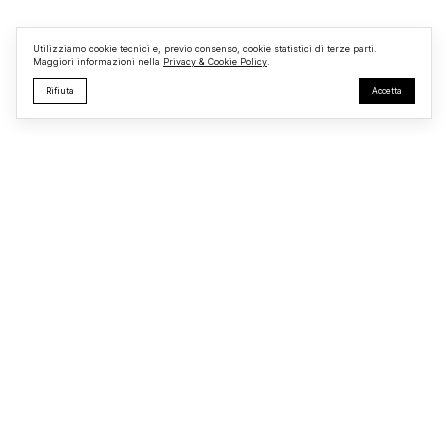
e nella messa in sicurezza dell’
Utilizziamo cookie tecnici e, previo consenso, cookie statistici di terze parti.
Maggiori informazioni nella
Privacy & Cookie Policy
.
Rifiuta
Accetta
Monterosi24
Testata giornalistica registrata presso il Tribunale di Viterbo
R.G. n.
723/2025