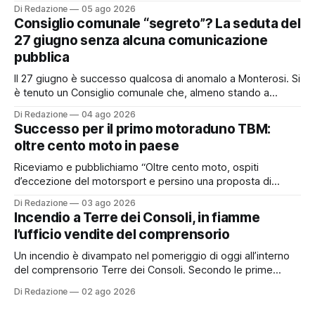
incidere concretamente sulle tasche di molti cittadini: la
Di Redazione
05 ago 2026
possibile adesione del Comune alla cosiddetta
Consiglio comunale “segreto”? La seduta del
“rottamazione quinquies” dei carichi affidati all’Agente della
27 giugno senza alcuna comunicazione
Riscossione. Prima, però, c’è un tema politico che merita
pubblica
Il 27 giugno è successo qualcosa di anomalo a Monterosi. Si
è tenuto un Consiglio comunale che, almeno stando a
quanto verificato da Monterosi24, non è mai stato
Di Redazione
04 ago 2026
pubblicamente comunicato ai cittadini attraverso l’Albo
Successo per il primo motoraduno TBM:
Pretorio. Un’anomalia che merita spiegazioni. Il Consiglio
oltre cento moto in paese
comunale è, per sua natura, un’assemblea
Riceviamo e pubblichiamo “Oltre cento moto, ospiti
d’eccezione del motorsport e persino una proposta di
matrimonio hanno caratterizzato il primo motoraduno
Di Redazione
03 ago 2026
organizzato da TBM a Monterosi, un evento che ha
Incendio a Terre dei Consoli, in fiamme
superato le aspettative degli organizzatori richiamando
l’ufficio vendite del comprensorio
appassionati delle due ruote da tutto il Lazio e dalle regioni
limitrofe. Per
Un incendio è divampato nel pomeriggio di oggi all’interno
del comprensorio Terre dei Consoli. Secondo le prime
informazioni, ad essere interessata dalle fiamme sarebbe la
Di Redazione
02 ago 2026
struttura adibita a ufficio vendite. Sul posto sono intervenuti
i Vigili del Fuoco, impegnati nelle operazioni di spegnimento