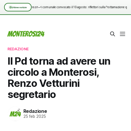
Consiglio comunale convocato il 10 agosto: riflettori sulla “rottamazione quin
15:37
—°
Ultime notizie
REDAZIONE
Il Pd torna ad avere un
circolo a Monterosi,
Renzo Vetturini
segretario
Redazione
25 feb 2025