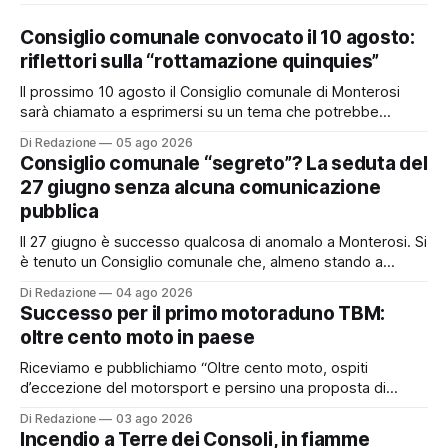
Consiglio comunale convocato il 10 agosto:
riflettori sulla “rottamazione quinquies”
Il prossimo 10 agosto il Consiglio comunale di Monterosi
sarà chiamato a esprimersi su un tema che potrebbe
incidere concretamente sulle tasche di molti cittadini: la
Di Redazione
05 ago 2026
possibile adesione del Comune alla cosiddetta
Consiglio comunale “segreto”? La seduta del
“rottamazione quinquies” dei carichi affidati all’Agente della
27 giugno senza alcuna comunicazione
Riscossione. Prima, però, c’è un tema politico che merita
pubblica
Il 27 giugno è successo qualcosa di anomalo a Monterosi. Si
è tenuto un Consiglio comunale che, almeno stando a
quanto verificato da Monterosi24, non è mai stato
Di Redazione
04 ago 2026
pubblicamente comunicato ai cittadini attraverso l’Albo
Successo per il primo motoraduno TBM:
Pretorio. Un’anomalia che merita spiegazioni. Il Consiglio
oltre cento moto in paese
comunale è, per sua natura, un’assemblea
Riceviamo e pubblichiamo “Oltre cento moto, ospiti
d’eccezione del motorsport e persino una proposta di
matrimonio hanno caratterizzato il primo motoraduno
Di Redazione
03 ago 2026
organizzato da TBM a Monterosi, un evento che ha
Incendio a Terre dei Consoli, in fiamme