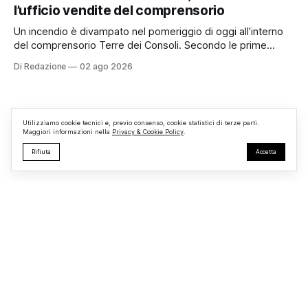
superato le aspettative degli organizzatori richiamando
l’ufficio vendite del comprensorio
appassionati delle due ruote da tutto il Lazio e dalle regioni
limitrofe. Per
Un incendio è divampato nel pomeriggio di oggi all’interno
del comprensorio Terre dei Consoli. Secondo le prime
informazioni, ad essere interessata dalle fiamme sarebbe la
Di Redazione
02 ago 2026
struttura adibita a ufficio vendite. Sul posto sono intervenuti
i Vigili del Fuoco, impegnati nelle operazioni di spegnimento
e nella messa in sicurezza dell’
Utilizziamo cookie tecnici e, previo consenso, cookie statistici di terze parti.
Maggiori informazioni nella
Privacy & Cookie Policy
.
Rifiuta
Accetta