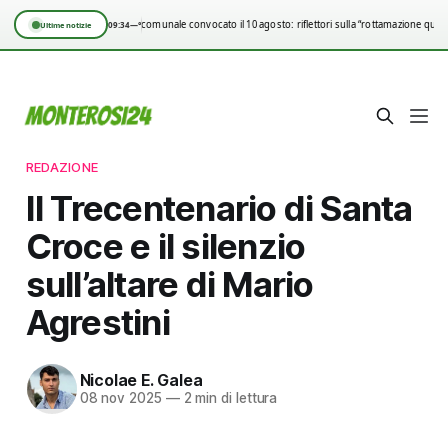
Consiglio comunale convocato il 10 agosto: riflettori sulla “rottamazione quinq
09:34
—°
Ultime notizie
REDAZIONE
Il Trecentenario di Santa
Croce e il silenzio
sull’altare di Mario
Agrestini
Nicolae E. Galea
08 nov 2025
—
2 min di lettura