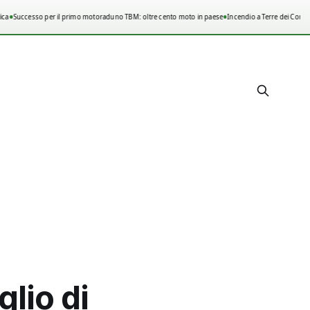
•
•
a
Successo per il primo motoraduno TBM: oltre cento moto in paese
Incendio a Terre dei Consoli
lio di