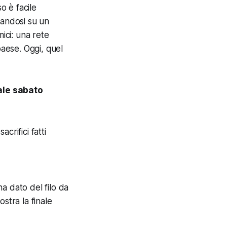
o è facile
randosi su un
mici: una rete
paese. Oggi, quel
ale sabato
crifici fatti
a dato del filo da
ostra la finale