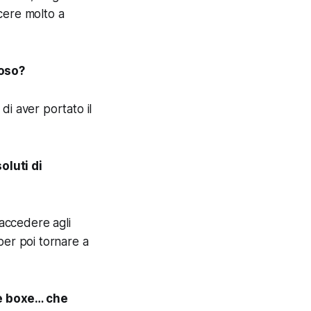
cere molto a
ioso?
di aver portato il
oluti di
 accedere agli
per poi tornare a
re boxe… che