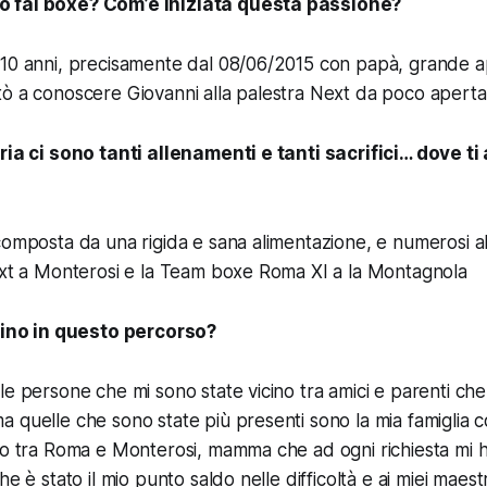
 fai boxe? Com’è iniziata questa passione?
 10 anni, precisamente dal 08/06/2015 con papà, grande a
ò a conoscere Giovanni alla palestra Next da poco aperta
ria ci sono tanti allenamenti e tanti sacrifici… dove ti 
composta da una rigida e sana alimentazione, e numerosi al
ext a Monterosi e la Team boxe Roma XI a la Montagnola
icino in questo percorso?
le persone che mi sono state vicino tra amici e parenti che
 quelle che sono state più presenti sono la mia famiglia 
ro tra Roma e Monterosi, mamma che ad ogni richiesta mi 
e è stato il mio punto saldo nelle difficoltà e ai miei maestri