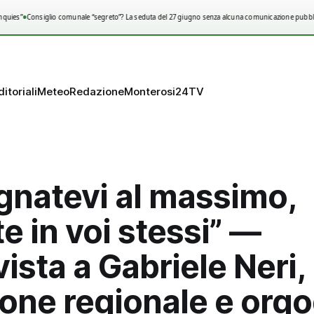
•
quies”
Consiglio comunale “segreto”? La seduta del 27 giugno senza alcuna comunicazione pubblic
ditoriali
Meteo
Redazione
Monterosi24TV
gnatevi al massimo,
e in voi stessi” —
rvista a Gabriele Neri,
ne regionale e orgog