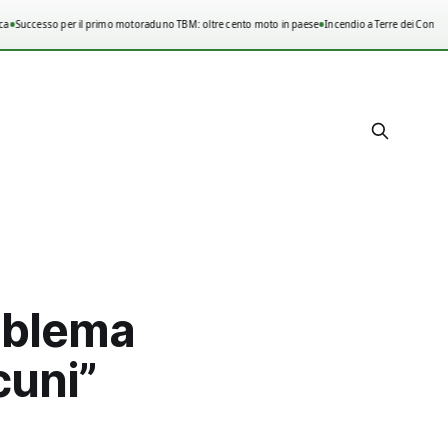
•
•
Successo per il primo motoraduno TBM: oltre cento moto in paese
Incendio a Terre dei Consoli,
oblema
cuni”