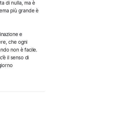
ta di nulla, ma è
blema più grande è
inazione e
ere, che ogni
ando non è facile.
’è il senso di
giorno