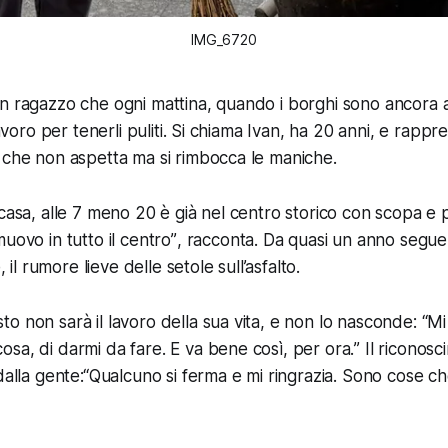
IMG_6720
n ragazzo che ogni mattina, quando i borghi sono ancora a
 lavoro per tenerli puliti. Si chiama Ivan, ha 20 anni, e rappr
 che non aspetta ma si rimbocca le maniche.
casa, alle 7 meno 20 è già nel centro storico con scopa e p
uovo in tutto il centro”
, racconta. Da quasi un anno segue 
e, il rumore lieve delle setole sull’asfalto.
o non sarà il lavoro della sua vita, e non lo nasconde: “
Mi
sa, di darmi da fare. E va bene così, per ora.
” Il riconos
dalla gente:“
Qualcuno si ferma e mi ringrazia. Sono cose che