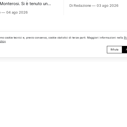
e persino una proposta di ma
Monterosi. Si è tenuto un
Di Redazione
03 ago 2026
hanno caratterizzato il primo
comunale che, almeno stando
e
04 ago 2026
motoraduno organizzato da 
erificato da Monterosi24, non
Monterosi, un evento che ha 
o pubblicamente comunicato
aspettative degli organizzator
 attraverso l’Albo Pretorio.
richiamando appassionati del
 che merita spiegazioni. Il
ruote da tutto il Lazio e dalle 
comunale è, per sua natura,
amo cookie tecnici e, previo consenso, cookie statistici di terze parti. Maggiori informazioni nella
Pr
limitrofe. Per
olicy
.
lea
Rifiuta