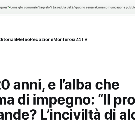
•
uies”
Consiglio comunale “segreto”? La seduta del 27 giugno senza alcuna comunicazione pubblica
ditoriali
Meteo
Redazione
Monterosi24TV
20 anni, e l’alba che
a di impegno: “Il pr
ande? L’inciviltà di al