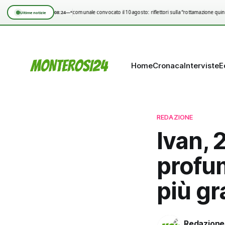
08:24
—°
Consiglio comunale convocato il 10 agosto: riflettori sulla “rottamazione quinq
Ultime notizie
Home
Cronaca
Interviste
E
REDAZIONE
Ivan, 
profum
più gr
Redazione