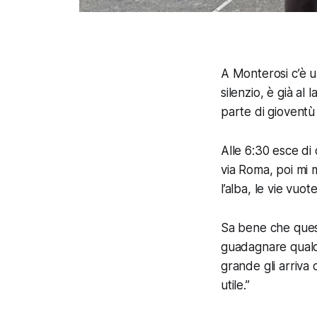
A Monterosi c’è u
silenzio, è già al
parte di gioventù
Alle 6:30 esce di 
via Roma, poi mi m
l’alba, le vie vuot
Sa bene che quest
guadagnare qualco
grande gli arriva 
utile
.”