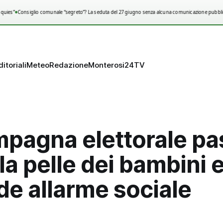
•
uies”
Consiglio comunale “segreto”? La seduta del 27 giugno senza alcuna comunicazione pubblica
ditoriali
Meteo
Redazione
Monterosi24TV
mpagna elettorale pa
la pelle dei bambini 
de allarme sociale