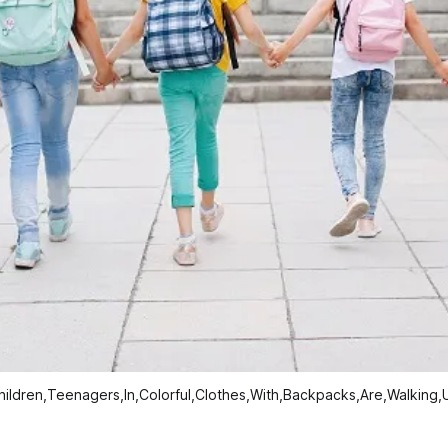
hildren,Teenagers,In,Colorful,Clothes,With,Backpacks,Are,Walking,