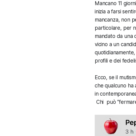
Mancano 11 giorni
inizia a farsi sen
mancanza, non per
particolare, per n
mandato da una cer
vicino a un candi
quotidianamente, 
profili e dei fede
Ecco, se il mutis
che qualcuno ha a
in contemporanea 
Chi può “fermare”