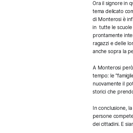
Ora il signore in 
tema delicato com
di Monterosi è in
in tutte le scuole 
prontamente inter
ragazzi e delle l
anche sopra la pel
A Monterosi però,
tempo: le “famigl
nuovamente il pote
storici che prend
In conclusione, la
persone competent
dei cittadini. E s