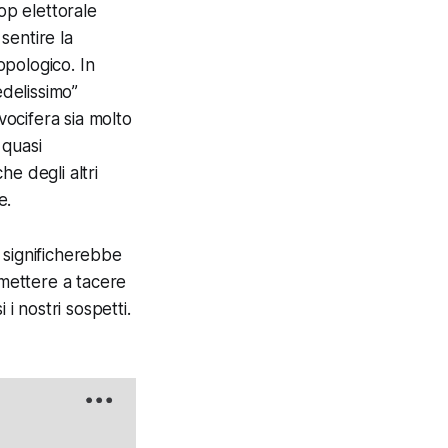
op elettorale
sentire la
pologico. In
edelissimo”
vocifera sia molto
 quasi
e degli altri
e.
 significherebbe
 mettere a tacere
 nostri sospetti.