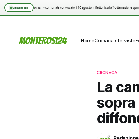
04:53
—°
Consiglio comunale convocato il 10 agosto: riflettori sulla “rottamazione quinq
Ultime notizie
Home
Cronaca
Interviste
E
CRONACA
La ca
sopra 
diffon
Redazione