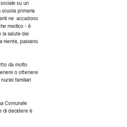
 sociale su un
a scuola primaria
 tanti ne accadono
anche medico - è
 la salute dei
 a niente, passano
etto da molto
ntenere o ottenere
uclei familiari
Casa Comunale
e di decidere è