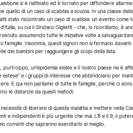
questione si è riattivato ed è tornato per diffondere allarme
e quello di un caso di scabbia a scuola. In una classe dell
fatti stato riscontrato un caso di scabbia: un evento come
d’Italia, su cui il Sindaco Giglietti - che, lo ricordiamo, è 
venuto assumendo tutte le iniziative volte a salvaguardare
oro famiglie. Insomma, questi signori non si fermano davanti
le dei bambini per raggiungere gli scopi della lista.
 purtroppo, un’epidemia esiste e il nostro paese ne è aff
ie estese” e i gruppi di interesse che abbindolano per ma
re. E qui non parliamo di tutte le famiglie, perché ci sono n
ono le distanze da questi metodi.
 necessità di liberarsi di questa malattia e mettere nella 
i e indipendenti è più urgente che mai. L’8 e il 9, il poter
iamo convinti che sapranno esercitarlo al meglio.