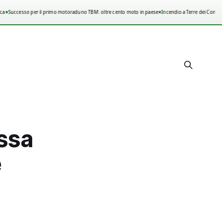
•
•
Successo per il primo motoraduno TBM: oltre cento moto in paese
Incendio a Terre dei Consoli,
ssa
e