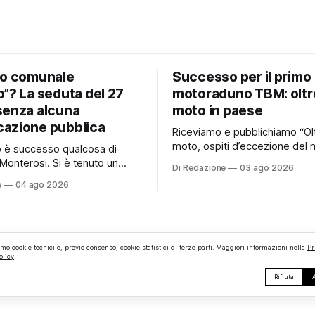
io comunale
Successo per il primo
”? La seduta del 27
motoraduno TBM: oltr
senza alcuna
moto in paese
azione pubblica
Riceviamo e pubblichiamo “Ol
moto, ospiti d’eccezione del 
no è successo qualcosa di
e persino una proposta di ma
Monterosi. Si è tenuto un
Di Redazione
03 ago 2026
hanno caratterizzato il primo
comunale che, almeno stando
e
04 ago 2026
motoraduno organizzato da 
erificato da Monterosi24, non
Monterosi, un evento che ha 
o pubblicamente comunicato
aspettative degli organizzator
 attraverso l’Albo Pretorio.
richiamando appassionati del
 che merita spiegazioni. Il
ruote da tutto il Lazio e dalle 
comunale è, per sua natura,
amo cookie tecnici e, previo consenso, cookie statistici di terze parti. Maggiori informazioni nella
Pr
limitrofe. Per
olicy
.
lea
Rifiuta