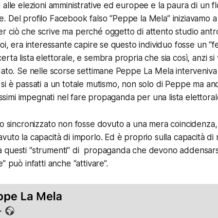
 alle elezioni amministrative ed europee e la paura di un fl
tire. Del profilo Facebook falso “Peppe la Mela” iniziavamo a 
 ciò che scrive ma perché oggetto di attento studio antro
oi, era interessante capire se questo individuo fosse un “f
ta lista elettorale, e sembra propria che sia così, anzi si 
dato. Se nelle scorse settimane Peppe La Mela interveniva
si è passati a un totale mutismo, non solo di Peppe ma anch
lissimi impegnati nel fare propaganda per una lista elettoral
mo sincronizzato non fosse dovuto a una mera coincidenza,
vuto la capacità di imporlo. Ed è proprio sulla capacità di
questi “strumenti” di propaganda che devono addensarsi i
 può infatti anche “attivare”.