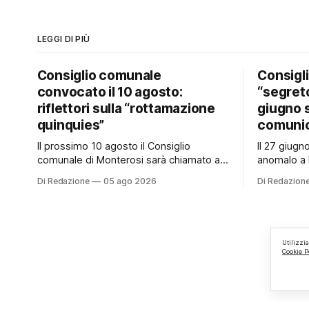
LEGGI DI PIÙ
Consiglio comunale
Consigl
convocato il 10 agosto:
“segreto
riflettori sulla “rottamazione
giugno 
quinquies”
comunic
Il prossimo 10 agosto il Consiglio
Il 27 giug
comunale di Monterosi sarà chiamato a
anomalo a 
esprimersi su un tema che potrebbe
Consiglio 
Di Redazione
05 ago 2026
Di Redazion
incidere concretamente sulle tasche di
a quanto v
molti cittadini: la possibile adesione del
è mai stat
Comune alla cosiddetta “rottamazione
ai cittadini
quinquies” dei carichi affidati all’Agente
Un’anomalia
della Riscossione. Prima, però, c’è un
Consiglio 
Utilizzi
Cookie P
tema politico che merita
un’assemb