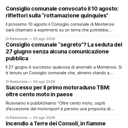
Consiglio comunale convocato il 10 agosto:
riflettori sulla “rottamazione quinquies”
Il prossimo 10 agosto il Consiglio comunale di Monterosi
sarà chiamato a esprimersi su un tema che potrebbe
incidere concretamente sulle tasche di molti cittadini: la
Di Redazione
05 ago 2026
possibile adesione del Comune alla cosiddetta
Consiglio comunale “segreto”? La seduta del
“rottamazione quinquies” dei carichi affidati all’Agente della
27 giugno senza alcuna comunicazione
Riscossione. Prima, però, c’è un tema politico che merita
pubblica
Il 27 giugno è successo qualcosa di anomalo a Monterosi. Si
è tenuto un Consiglio comunale che, almeno stando a
quanto verificato da Monterosi24, non è mai stato
Di Redazione
04 ago 2026
pubblicamente comunicato ai cittadini attraverso l’Albo
Successo per il primo motoraduno TBM:
Pretorio. Un’anomalia che merita spiegazioni. Il Consiglio
oltre cento moto in paese
comunale è, per sua natura, un’assemblea
Riceviamo e pubblichiamo “Oltre cento moto, ospiti
d’eccezione del motorsport e persino una proposta di
matrimonio hanno caratterizzato il primo motoraduno
Di Redazione
03 ago 2026
organizzato da TBM a Monterosi, un evento che ha
Incendio a Terre dei Consoli, in fiamme
superato le aspettative degli organizzatori richiamando