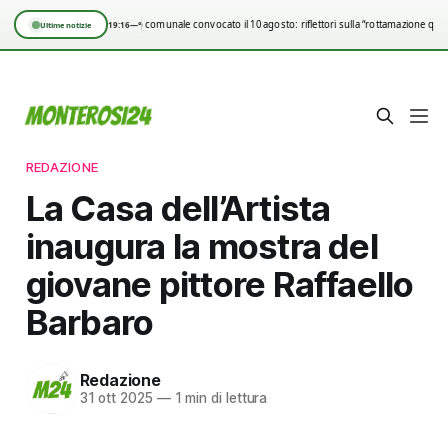
Consiglio comunale convocato il 10 agosto: riflettori sulla “rottamazione qui
19:16
—°
Ultime notizie
REDAZIONE
La Casa dell’Artista
inaugura la mostra del
giovane pittore Raffaello
Barbaro
Redazione
31 ott 2025
—
1 min di lettura