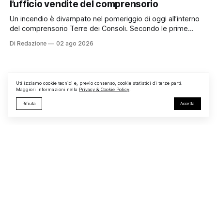
l’ufficio vendite del comprensorio
appassionati delle due ruote da tutto il Lazio e dalle regioni
limitrofe. Per
Un incendio è divampato nel pomeriggio di oggi all’interno
del comprensorio Terre dei Consoli. Secondo le prime
informazioni, ad essere interessata dalle fiamme sarebbe la
Di Redazione
02 ago 2026
struttura adibita a ufficio vendite. Sul posto sono intervenuti
i Vigili del Fuoco, impegnati nelle operazioni di spegnimento
e nella messa in sicurezza dell’
Utilizziamo cookie tecnici e, previo consenso, cookie statistici di terze parti.
Maggiori informazioni nella
Privacy & Cookie Policy
.
Rifiuta
Accetta