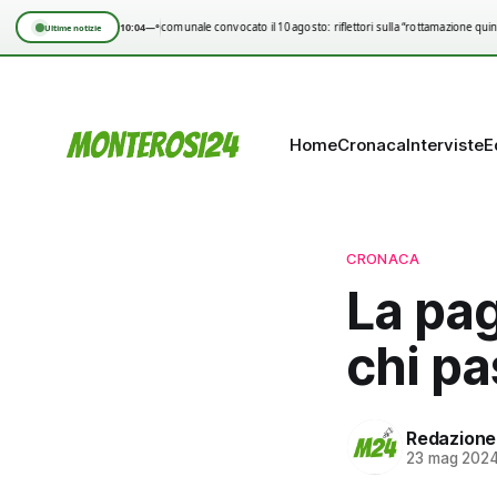
10:04
—°
Consiglio comunale convocato il 10 agosto: riflettori sulla “rottamazione quinq
Ultime notizie
Home
Cronaca
Interviste
E
CRONACA
La pag
chi pa
Redazione
23 mag 202