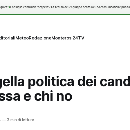
•
uies”
Consiglio comunale “segreto”? La seduta del 27 giugno senza alcuna comunicazione pubblica
ditoriali
Meteo
Redazione
Monterosi24TV
ella politica dei cand
ssa e chi no
4
—
3 min di lettura