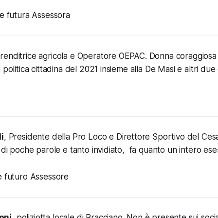
e futura Assessora
prenditrice agricola e Operatore OEPAC. Donna coraggiosa c
 politica cittadina del 2021 insieme alla De Masi e altri due 
i
, Presidente della Pro Loco e Direttore Sportivo del Ces
 di poche parole e tanto invidiato, fa quanto un intero eser
e futuro Assessore
oni
, poliziotta locale di Bracciano. Non è presente sui soc