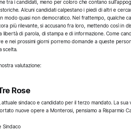
one tra i candidati, meno per coloro che contano sull'appog
storiche. Alcuni candidati calpestano i piedi di altri e cercan
ri in modo quasi non democratico. Nel frattempo, qualche c
ncora più rilevante, si accusano fra loro, mettendo così in di
 libertà di parola, di stampa e di informazione. Come candi
re e nei prossimi giorni porremo domande a queste persone
a scelta.
nostra valutazione:
Tre Rose
,
attuale sindaco e candidato per il terzo mandato. La sua 
portato nuove opere a Monterosi, pensiamo a Risparmio Ca
e Sindaco