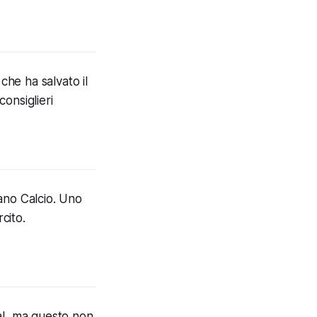
he ha salvato il
consiglieri
ano Calcio. Uno
cito.
ial, ma questo non