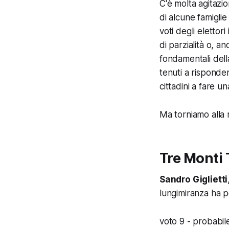
C'è molta agitazi
di alcune famiglie 
voti degli eletto
di parzialità o, a
fondamentali della
tenuti a risponde
cittadini a fare un
Ma torniamo alla 
Tre Monti 
Sandro Giglietti
lungimiranza ha 
voto 9 -
probabil