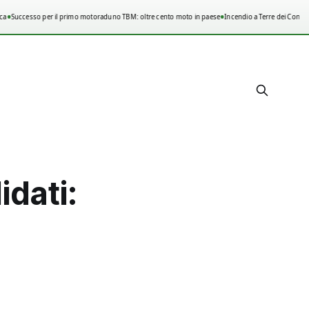
•
•
Successo per il primo motoraduno TBM: oltre cento moto in paese
Incendio a Terre dei Consoli,
idati: