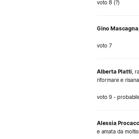
voto 8 (?)
Gino Mascagna
voto 7
Alberta Platti
, r
riformare e risana
voto 9 -
probabil
Alessia Procacc
e amata da molt