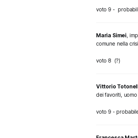
voto 9 -
probabil
Maria Simei
, im
comune nella crisi
voto 8 (?)
Vittorio Totonell
dei favoriti, uomo
voto 9 -
probabil
Francesca Mart