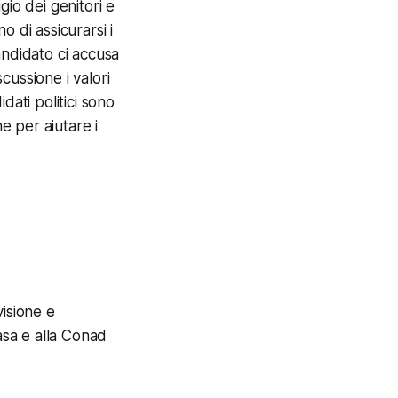
gio dei genitori e
o di assicurarsi i
andidato ci accusa
scussione i valori
dati politici sono
 per aiutare i
visione e
sa e alla Conad