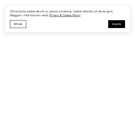
e nella messa in sicurezza dell’
Utilizziamo cookie tecnici e, previo consenso, cookie statistici di terze parti.
Maggiori informazioni nella
Privacy & Cookie Policy
.
Rifiuta
Accetta
Monterosi24
Testata giornalistica registrata presso il Tribunale di Viterbo
R.G. n.
723/2025
Redazione
Privacy & Cookie