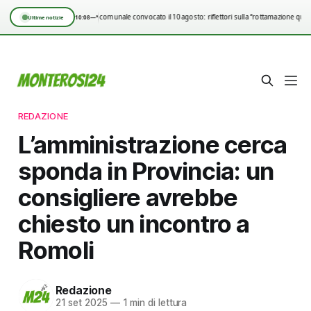
Consiglio comunale convocato il 10 agosto: riflettori sulla “rottamazione quin
10:08
—°
Ultime notizie
REDAZIONE
L’amministrazione cerca
sponda in Provincia: un
consigliere avrebbe
chiesto un incontro a
Romoli
Redazione
21 set 2025
—
1 min di lettura