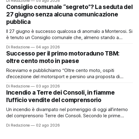
Di Redazione
05 ago 2026
possibile adesione del Comune alla cosiddetta
Consiglio comunale “segreto”? La seduta del
“rottamazione quinquies” dei carichi affidati all’Agente della
27 giugno senza alcuna comunicazione
Riscossione. Prima, però, c’è un tema politico che merita
pubblica
Il 27 giugno è successo qualcosa di anomalo a Monterosi. Si
è tenuto un Consiglio comunale che, almeno stando a
quanto verificato da Monterosi24, non è mai stato
Di Redazione
04 ago 2026
pubblicamente comunicato ai cittadini attraverso l’Albo
Successo per il primo motoraduno TBM:
Pretorio. Un’anomalia che merita spiegazioni. Il Consiglio
oltre cento moto in paese
comunale è, per sua natura, un’assemblea
Riceviamo e pubblichiamo “Oltre cento moto, ospiti
d’eccezione del motorsport e persino una proposta di
matrimonio hanno caratterizzato il primo motoraduno
Di Redazione
03 ago 2026
organizzato da TBM a Monterosi, un evento che ha
Incendio a Terre dei Consoli, in fiamme
superato le aspettative degli organizzatori richiamando
l’ufficio vendite del comprensorio
appassionati delle due ruote da tutto il Lazio e dalle regioni
limitrofe. Per
Un incendio è divampato nel pomeriggio di oggi all’interno
del comprensorio Terre dei Consoli. Secondo le prime
informazioni, ad essere interessata dalle fiamme sarebbe la
Di Redazione
02 ago 2026
struttura adibita a ufficio vendite. Sul posto sono intervenuti
i Vigili del Fuoco, impegnati nelle operazioni di spegnimento