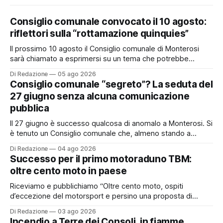
Consiglio comunale convocato il 10 agosto:
riflettori sulla “rottamazione quinquies”
Il prossimo 10 agosto il Consiglio comunale di Monterosi
sarà chiamato a esprimersi su un tema che potrebbe
incidere concretamente sulle tasche di molti cittadini: la
Di Redazione
05 ago 2026
possibile adesione del Comune alla cosiddetta
Consiglio comunale “segreto”? La seduta del
“rottamazione quinquies” dei carichi affidati all’Agente della
27 giugno senza alcuna comunicazione
Riscossione. Prima, però, c’è un tema politico che merita
pubblica
Il 27 giugno è successo qualcosa di anomalo a Monterosi. Si
è tenuto un Consiglio comunale che, almeno stando a
quanto verificato da Monterosi24, non è mai stato
Di Redazione
04 ago 2026
pubblicamente comunicato ai cittadini attraverso l’Albo
Successo per il primo motoraduno TBM:
Pretorio. Un’anomalia che merita spiegazioni. Il Consiglio
oltre cento moto in paese
comunale è, per sua natura, un’assemblea
Riceviamo e pubblichiamo “Oltre cento moto, ospiti
d’eccezione del motorsport e persino una proposta di
matrimonio hanno caratterizzato il primo motoraduno
Di Redazione
03 ago 2026
organizzato da TBM a Monterosi, un evento che ha
Incendio a Terre dei Consoli, in fiamme