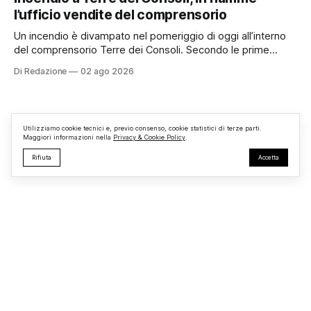
superato le aspettative degli organizzatori richiamando
l’ufficio vendite del comprensorio
appassionati delle due ruote da tutto il Lazio e dalle regioni
limitrofe. Per
Un incendio è divampato nel pomeriggio di oggi all’interno
del comprensorio Terre dei Consoli. Secondo le prime
informazioni, ad essere interessata dalle fiamme sarebbe la
Di Redazione
02 ago 2026
struttura adibita a ufficio vendite. Sul posto sono intervenuti
i Vigili del Fuoco, impegnati nelle operazioni di spegnimento
e nella messa in sicurezza dell’
Utilizziamo cookie tecnici e, previo consenso, cookie statistici di terze parti.
Maggiori informazioni nella
Privacy & Cookie Policy
.
Rifiuta
Accetta