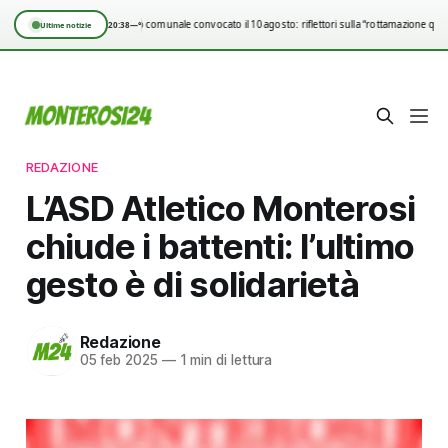
Consiglio comunale convocato il 10 agosto: riflettori sulla “rottamazione quin
20:38
—°
Ultime notizie
REDAZIONE
L’ASD Atletico Monterosi
chiude i battenti: l’ultimo
gesto è di solidarietà
Redazione
05 feb 2025
—
1 min di lettura