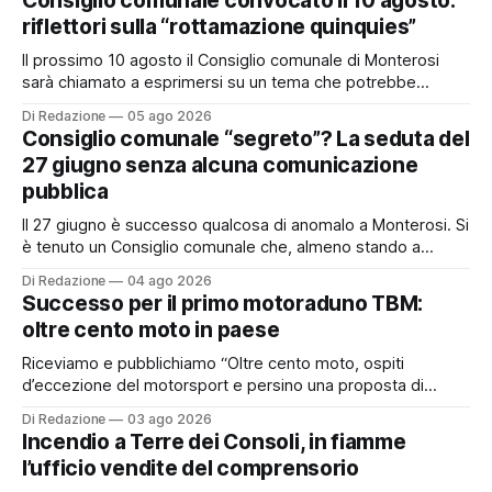
Consiglio comunale convocato il 10 agosto:
riflettori sulla “rottamazione quinquies”
Il prossimo 10 agosto il Consiglio comunale di Monterosi
sarà chiamato a esprimersi su un tema che potrebbe
incidere concretamente sulle tasche di molti cittadini: la
Di Redazione
05 ago 2026
possibile adesione del Comune alla cosiddetta
Consiglio comunale “segreto”? La seduta del
“rottamazione quinquies” dei carichi affidati all’Agente della
27 giugno senza alcuna comunicazione
Riscossione. Prima, però, c’è un tema politico che merita
pubblica
Il 27 giugno è successo qualcosa di anomalo a Monterosi. Si
è tenuto un Consiglio comunale che, almeno stando a
quanto verificato da Monterosi24, non è mai stato
Di Redazione
04 ago 2026
pubblicamente comunicato ai cittadini attraverso l’Albo
Successo per il primo motoraduno TBM:
Pretorio. Un’anomalia che merita spiegazioni. Il Consiglio
oltre cento moto in paese
comunale è, per sua natura, un’assemblea
Riceviamo e pubblichiamo “Oltre cento moto, ospiti
d’eccezione del motorsport e persino una proposta di
matrimonio hanno caratterizzato il primo motoraduno
Di Redazione
03 ago 2026
organizzato da TBM a Monterosi, un evento che ha
Incendio a Terre dei Consoli, in fiamme
superato le aspettative degli organizzatori richiamando
l’ufficio vendite del comprensorio
appassionati delle due ruote da tutto il Lazio e dalle regioni