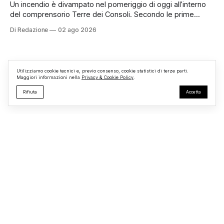
limitrofe. Per
Un incendio è divampato nel pomeriggio di oggi all’interno
del comprensorio Terre dei Consoli. Secondo le prime
informazioni, ad essere interessata dalle fiamme sarebbe la
Di Redazione
02 ago 2026
struttura adibita a ufficio vendite. Sul posto sono intervenuti
i Vigili del Fuoco, impegnati nelle operazioni di spegnimento
e nella messa in sicurezza dell’
Utilizziamo cookie tecnici e, previo consenso, cookie statistici di terze parti.
Maggiori informazioni nella
Privacy & Cookie Policy
.
Rifiuta
Accetta