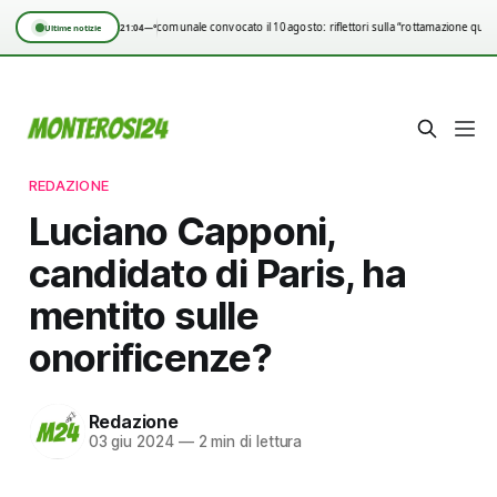
Consiglio comunale convocato il 10 agosto: riflettori sulla “rottamazione quinq
21:04
—°
Ultime notizie
REDAZIONE
Luciano Capponi,
candidato di Paris, ha
mentito sulle
onorificenze?
Redazione
03 giu 2024
—
2 min di lettura