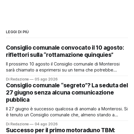
LEGGI DI PIÙ
Consiglio comunale convocato il 10 agosto:
riflettori sulla “rottamazione quinquies”
Il prossimo 10 agosto il Consiglio comunale di Monterosi
sarà chiamato a esprimersi su un tema che potrebbe
incidere concretamente sulle tasche di molti cittadini: la
Di Redazione
05 ago 2026
possibile adesione del Comune alla cosiddetta
Consiglio comunale “segreto”? La seduta del
“rottamazione quinquies” dei carichi affidati all’Agente della
27 giugno senza alcuna comunicazione
Riscossione. Prima, però, c’è un tema politico che merita
pubblica
Il 27 giugno è successo qualcosa di anomalo a Monterosi. Si
è tenuto un Consiglio comunale che, almeno stando a
quanto verificato da Monterosi24, non è mai stato
Di Redazione
04 ago 2026
pubblicamente comunicato ai cittadini attraverso l’Albo
Successo per il primo motoraduno TBM:
Pretorio. Un’anomalia che merita spiegazioni. Il Consiglio