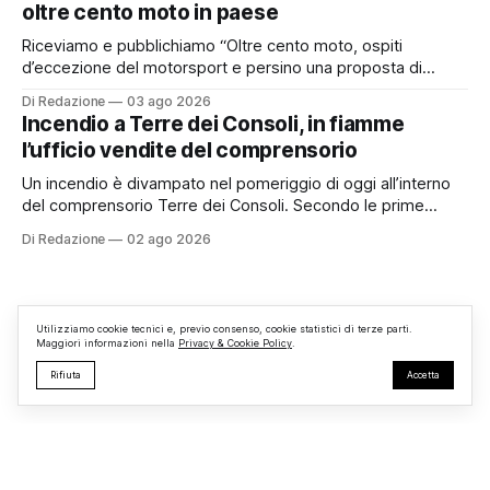
oltre cento moto in paese
comunale è, per sua natura, un’assemblea
Riceviamo e pubblichiamo “Oltre cento moto, ospiti
d’eccezione del motorsport e persino una proposta di
matrimonio hanno caratterizzato il primo motoraduno
Di Redazione
03 ago 2026
organizzato da TBM a Monterosi, un evento che ha
Incendio a Terre dei Consoli, in fiamme
superato le aspettative degli organizzatori richiamando
l’ufficio vendite del comprensorio
appassionati delle due ruote da tutto il Lazio e dalle regioni
limitrofe. Per
Un incendio è divampato nel pomeriggio di oggi all’interno
del comprensorio Terre dei Consoli. Secondo le prime
informazioni, ad essere interessata dalle fiamme sarebbe la
Di Redazione
02 ago 2026
struttura adibita a ufficio vendite. Sul posto sono intervenuti
i Vigili del Fuoco, impegnati nelle operazioni di spegnimento
e nella messa in sicurezza dell’
Utilizziamo cookie tecnici e, previo consenso, cookie statistici di terze parti.
Maggiori informazioni nella
Privacy & Cookie Policy
.
Rifiuta
Accetta