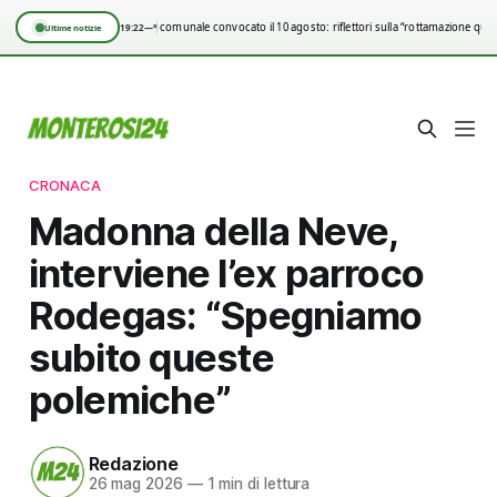
Consiglio comunale convocato il 10 agosto: riflettori sulla “rottamazione quin
19:22
—°
Ultime notizie
CRONACA
Madonna della Neve,
interviene l’ex parroco
Rodegas: “Spegniamo
subito queste
polemiche”
Redazione
26 mag 2026
—
1 min di lettura