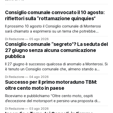
Consiglio comunale convocato il 10 agosto:
riflettori sulla “rottamazione quinquies”
Il prossimo 10 agosto il Consiglio comunale di Monterosi
sarà chiamato a esprimersi su un tema che potrebbe
incidere concretamente sulle tasche di molti cittadini: la
Di Redazione
05 ago 2026
possibile adesione del Comune alla cosiddetta
Consiglio comunale “segreto”? La seduta del
“rottamazione quinquies” dei carichi affidati all’Agente della
27 giugno senza alcuna comunicazione
Riscossione. Prima, però, c’è un tema politico che merita
pubblica
Il 27 giugno è successo qualcosa di anomalo a Monterosi. Si
è tenuto un Consiglio comunale che, almeno stando a
quanto verificato da Monterosi24, non è mai stato
Di Redazione
04 ago 2026
pubblicamente comunicato ai cittadini attraverso l’Albo
Successo per il primo motoraduno TBM:
Pretorio. Un’anomalia che merita spiegazioni. Il Consiglio
oltre cento moto in paese
comunale è, per sua natura, un’assemblea
Riceviamo e pubblichiamo “Oltre cento moto, ospiti
d’eccezione del motorsport e persino una proposta di
matrimonio hanno caratterizzato il primo motoraduno
Di Redazione
03 ago 2026
organizzato da TBM a Monterosi, un evento che ha