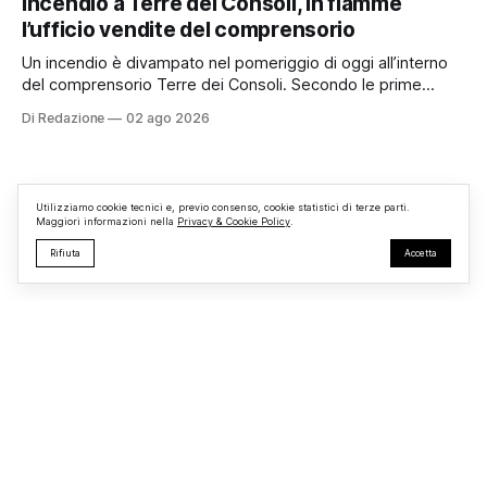
Incendio a Terre dei Consoli, in fiamme
superato le aspettative degli organizzatori richiamando
l’ufficio vendite del comprensorio
appassionati delle due ruote da tutto il Lazio e dalle regioni
limitrofe. Per
Un incendio è divampato nel pomeriggio di oggi all’interno
del comprensorio Terre dei Consoli. Secondo le prime
informazioni, ad essere interessata dalle fiamme sarebbe la
Di Redazione
02 ago 2026
struttura adibita a ufficio vendite. Sul posto sono intervenuti
i Vigili del Fuoco, impegnati nelle operazioni di spegnimento
e nella messa in sicurezza dell’
Utilizziamo cookie tecnici e, previo consenso, cookie statistici di terze parti.
Maggiori informazioni nella
Privacy & Cookie Policy
.
Rifiuta
Accetta