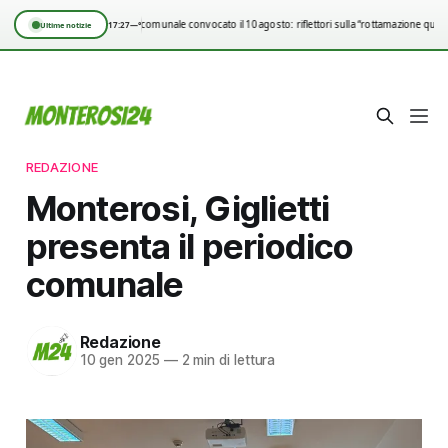
Consiglio comunale convocato il 10 agosto: riflettori sulla “rottamazione quinq
17:27
—°
Ultime notizie
REDAZIONE
Monterosi, Giglietti
presenta il periodico
comunale
Redazione
10 gen 2025
—
2 min di lettura