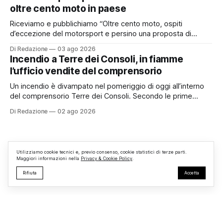
Pretorio. Un’anomalia che merita spiegazioni. Il Consiglio
oltre cento moto in paese
comunale è, per sua natura, un’assemblea
Riceviamo e pubblichiamo “Oltre cento moto, ospiti
d’eccezione del motorsport e persino una proposta di
matrimonio hanno caratterizzato il primo motoraduno
Di Redazione
03 ago 2026
organizzato da TBM a Monterosi, un evento che ha
Incendio a Terre dei Consoli, in fiamme
superato le aspettative degli organizzatori richiamando
l’ufficio vendite del comprensorio
appassionati delle due ruote da tutto il Lazio e dalle regioni
limitrofe. Per
Un incendio è divampato nel pomeriggio di oggi all’interno
del comprensorio Terre dei Consoli. Secondo le prime
informazioni, ad essere interessata dalle fiamme sarebbe la
Di Redazione
02 ago 2026
struttura adibita a ufficio vendite. Sul posto sono intervenuti
i Vigili del Fuoco, impegnati nelle operazioni di spegnimento
e nella messa in sicurezza dell’
Utilizziamo cookie tecnici e, previo consenso, cookie statistici di terze parti.
Maggiori informazioni nella
Privacy & Cookie Policy
.
Rifiuta
Accetta