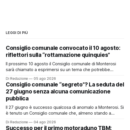
LEGGI DI PIÙ
Consiglio comunale convocato il 10 agosto:
riflettori sulla “rottamazione quinquies”
Il prossimo 10 agosto il Consiglio comunale di Monterosi
sarà chiamato a esprimersi su un tema che potrebbe
incidere concretamente sulle tasche di molti cittadini: la
Di Redazione
05 ago 2026
possibile adesione del Comune alla cosiddetta
Consiglio comunale “segreto”? La seduta del
“rottamazione quinquies” dei carichi affidati all’Agente della
27 giugno senza alcuna comunicazione
Riscossione. Prima, però, c’è un tema politico che merita
pubblica
Il 27 giugno è successo qualcosa di anomalo a Monterosi. Si
è tenuto un Consiglio comunale che, almeno stando a
quanto verificato da Monterosi24, non è mai stato
Di Redazione
04 ago 2026
pubblicamente comunicato ai cittadini attraverso l’Albo
Successo per il primo motoraduno TBM: