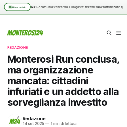
Consiglio comunale convocato il 10 agosto: riflettori sulla “rottamazione quin
04:21
—°
Ultime notizie
REDAZIONE
Monterosi Run conclusa,
ma organizzazione
mancata: cittadini
infuriati e un addetto alla
sorveglianza investito
Redazione
14 set 2025
—
1 min di lettura