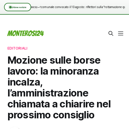
Consiglio comunale convocato il 10 agosto: riflettori sulla “rottamazione quin
00:52
—°
Ultime notizie
EDITORIALI
Mozione sulle borse
lavoro: la minoranza
incalza,
l’amministrazione
chiamata a chiarire nel
prossimo consiglio