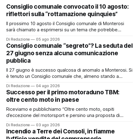
Consiglio comunale convocato il 10 agosto:
riflettori sulla “rottamazione quinquies”
Il prossimo 10 agosto il Consiglio comunale di Monterosi
sarà chiamato a esprimersi su un tema che potrebbe
incidere concretamente sulle tasche di molti cittadini: la
Di Redazione
05 ago 2026
possibile adesione del Comune alla cosiddetta
Consiglio comunale “segreto”? La seduta del
“rottamazione quinquies” dei carichi affidati all’Agente della
27 giugno senza alcuna comunicazione
Riscossione. Prima, però, c’è un tema politico che merita
pubblica
Il 27 giugno è successo qualcosa di anomalo a Monterosi. Si
è tenuto un Consiglio comunale che, almeno stando a
quanto verificato da Monterosi24, non è mai stato
Di Redazione
04 ago 2026
pubblicamente comunicato ai cittadini attraverso l’Albo
Successo per il primo motoraduno TBM:
Pretorio. Un’anomalia che merita spiegazioni. Il Consiglio
oltre cento moto in paese
comunale è, per sua natura, un’assemblea
Riceviamo e pubblichiamo “Oltre cento moto, ospiti
d’eccezione del motorsport e persino una proposta di
matrimonio hanno caratterizzato il primo motoraduno
Di Redazione
03 ago 2026
organizzato da TBM a Monterosi, un evento che ha
Incendio a Terre dei Consoli, in fiamme
superato le aspettative degli organizzatori richiamando
l’ufficio vendite del comprensorio