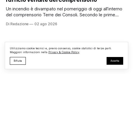
appassionati delle due ruote da tutto il Lazio e dalle regioni
limitrofe. Per
Un incendio è divampato nel pomeriggio di oggi all’interno
del comprensorio Terre dei Consoli. Secondo le prime
informazioni, ad essere interessata dalle fiamme sarebbe la
Di Redazione
02 ago 2026
struttura adibita a ufficio vendite. Sul posto sono intervenuti
i Vigili del Fuoco, impegnati nelle operazioni di spegnimento
e nella messa in sicurezza dell’
Utilizziamo cookie tecnici e, previo consenso, cookie statistici di terze parti.
Maggiori informazioni nella
Privacy & Cookie Policy
.
Rifiuta
Accetta