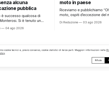
senza alcuna
moto in paese
azione pubblica
Riceviamo e pubblichiamo “Ol
moto, ospiti d’eccezione del 
no è successo qualcosa di
e persino una proposta di ma
Monterosi. Si è tenuto un
Di Redazione
03 ago 2026
hanno caratterizzato il primo
comunale che, almeno stando
e
04 ago 2026
motoraduno organizzato da 
erificato da Monterosi24, non
Monterosi, un evento che ha 
o pubblicamente comunicato
aspettative degli organizzator
 attraverso l’Albo Pretorio.
richiamando appassionati del
 che merita spiegazioni. Il
ruote da tutto il Lazio e dalle 
comunale è, per sua natura,
amo cookie tecnici e, previo consenso, cookie statistici di terze parti. Maggiori informazioni nella
Pr
limitrofe. Per
olicy
.
lea
Rifiuta