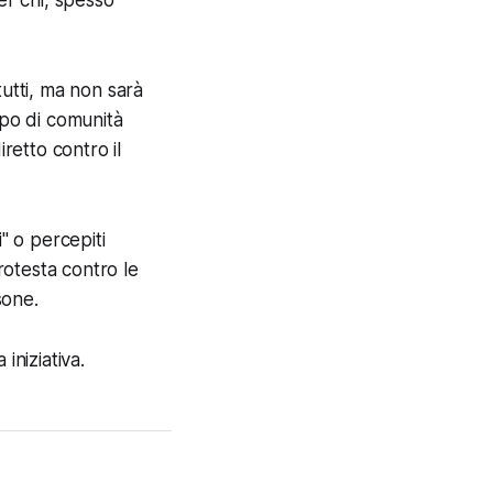
tutti, ma non sarà
ipo di comunità
etto contro il
" o percepiti
protesta contro le
sone.
iniziativa.