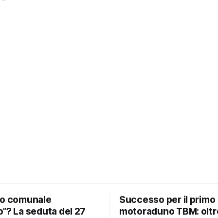
io comunale
Successo per il primo
”? La seduta del 27
motoraduno TBM: oltr