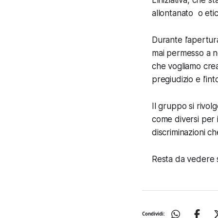
allontanato o eti
Durante l’apertur
mai permesso a ne
che vogliamo crea
pregiudizio e l’int
Il gruppo si rivol
come diversi per i
discriminazioni ch
Resta da vedere se
Condividi: