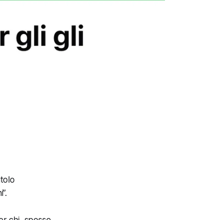
tolo
”.
er chi, spesso