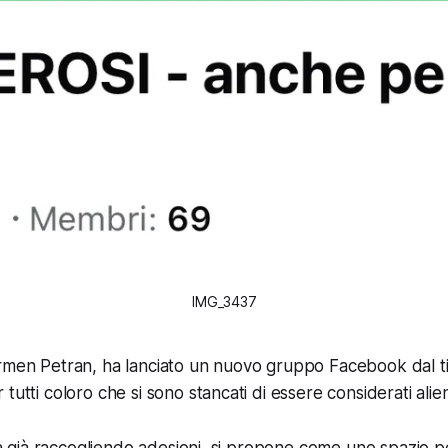
IMG_3437
rmen Petran, ha lanciato un nuovo gruppo Facebook dal ti
tutti coloro che si sono stancati di essere considerati alieni
sta già raccogliendo adesioni, si propone come uno spazio p