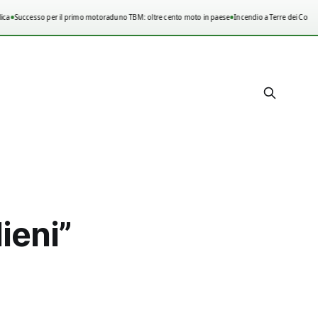
•
•
ca
Successo per il primo motoraduno TBM: oltre cento moto in paese
Incendio a Terre dei Consoli
ieni”