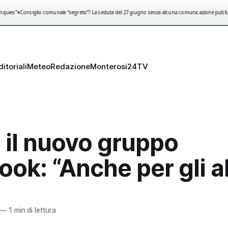
•
quies”
Consiglio comunale “segreto”? La seduta del 27 giugno senza alcuna comunicazione pubbli
ditoriali
Meteo
Redazione
Monterosi24TV
 il nuovo gruppo
ok: “Anche per gli al
—
1 min di lettura