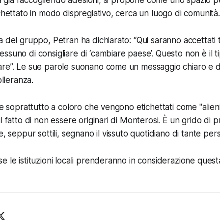
chettato in modo dispregiativo, cerca un luogo di comunità.
a del gruppo, Petran ha dichiarato: “Qui saranno accettati 
ssuno di consigliare di ‘cambiare paese’. Questo non è il t
re”. Le sue parole suonano come un messaggio chiaro e dir
olleranza.
ge soprattutto a coloro che vengono etichettati come "alieni
l fatto di non essere originari di Monterosi. È un grido di 
e, seppur sottili, segnano il vissuto quotidiano di tante per
 le istituzioni locali prenderanno in considerazione questa 