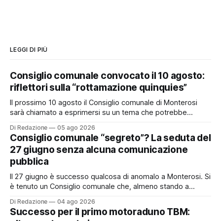
LEGGI DI PIÙ
Consiglio comunale convocato il 10 agosto:
riflettori sulla “rottamazione quinquies”
Il prossimo 10 agosto il Consiglio comunale di Monterosi
sarà chiamato a esprimersi su un tema che potrebbe
incidere concretamente sulle tasche di molti cittadini: la
Di Redazione
05 ago 2026
possibile adesione del Comune alla cosiddetta
Consiglio comunale “segreto”? La seduta del
“rottamazione quinquies” dei carichi affidati all’Agente della
27 giugno senza alcuna comunicazione
Riscossione. Prima, però, c’è un tema politico che merita
pubblica
Il 27 giugno è successo qualcosa di anomalo a Monterosi. Si
è tenuto un Consiglio comunale che, almeno stando a
quanto verificato da Monterosi24, non è mai stato
Di Redazione
04 ago 2026
pubblicamente comunicato ai cittadini attraverso l’Albo
Successo per il primo motoraduno TBM:
Pretorio. Un’anomalia che merita spiegazioni. Il Consiglio