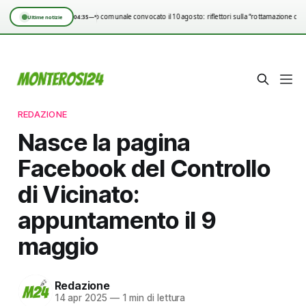
Consiglio comunale convocato il 10 agosto: riflettori sulla “rottamazione qui
04:35
—°
Ultime notizie
REDAZIONE
Nasce la pagina
Facebook del Controllo
di Vicinato:
appuntamento il 9
maggio
Redazione
14 apr 2025
—
1 min di lettura