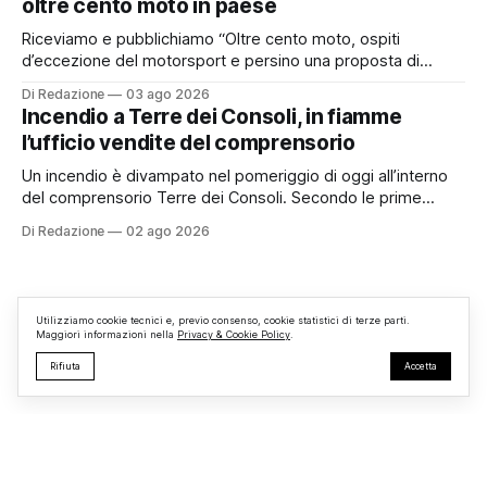
oltre cento moto in paese
comunale è, per sua natura, un’assemblea
Riceviamo e pubblichiamo “Oltre cento moto, ospiti
d’eccezione del motorsport e persino una proposta di
matrimonio hanno caratterizzato il primo motoraduno
Di Redazione
03 ago 2026
organizzato da TBM a Monterosi, un evento che ha
Incendio a Terre dei Consoli, in fiamme
superato le aspettative degli organizzatori richiamando
l’ufficio vendite del comprensorio
appassionati delle due ruote da tutto il Lazio e dalle regioni
limitrofe. Per
Un incendio è divampato nel pomeriggio di oggi all’interno
del comprensorio Terre dei Consoli. Secondo le prime
informazioni, ad essere interessata dalle fiamme sarebbe la
Di Redazione
02 ago 2026
struttura adibita a ufficio vendite. Sul posto sono intervenuti
i Vigili del Fuoco, impegnati nelle operazioni di spegnimento
e nella messa in sicurezza dell’
Utilizziamo cookie tecnici e, previo consenso, cookie statistici di terze parti.
Maggiori informazioni nella
Privacy & Cookie Policy
.
Rifiuta
Accetta