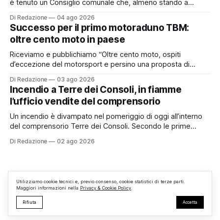
è tenuto un Consiglio comunale che, almeno stando a
quanto verificato da Monterosi24, non è mai stato
Di Redazione
04 ago 2026
pubblicamente comunicato ai cittadini attraverso l’Albo
Successo per il primo motoraduno TBM:
Pretorio. Un’anomalia che merita spiegazioni. Il Consiglio
oltre cento moto in paese
comunale è, per sua natura, un’assemblea
Riceviamo e pubblichiamo “Oltre cento moto, ospiti
d’eccezione del motorsport e persino una proposta di
matrimonio hanno caratterizzato il primo motoraduno
Di Redazione
03 ago 2026
organizzato da TBM a Monterosi, un evento che ha
Incendio a Terre dei Consoli, in fiamme
superato le aspettative degli organizzatori richiamando
l’ufficio vendite del comprensorio
appassionati delle due ruote da tutto il Lazio e dalle regioni
limitrofe. Per
Un incendio è divampato nel pomeriggio di oggi all’interno
del comprensorio Terre dei Consoli. Secondo le prime
informazioni, ad essere interessata dalle fiamme sarebbe la
Di Redazione
02 ago 2026
struttura adibita a ufficio vendite. Sul posto sono intervenuti
i Vigili del Fuoco, impegnati nelle operazioni di spegnimento
e nella messa in sicurezza dell’
Utilizziamo cookie tecnici e, previo consenso, cookie statistici di terze parti.
Maggiori informazioni nella
Privacy & Cookie Policy
.
Rifiuta
Accetta