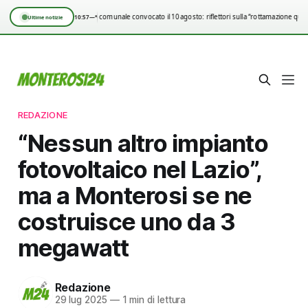
Consiglio comunale convocato il 10 agosto: riflettori sulla “rottamazione quin
10:57
—°
Ultime notizie
REDAZIONE
“Nessun altro impianto
fotovoltaico nel Lazio”,
ma a Monterosi se ne
costruisce uno da 3
megawatt
Redazione
29 lug 2025
—
1 min di lettura