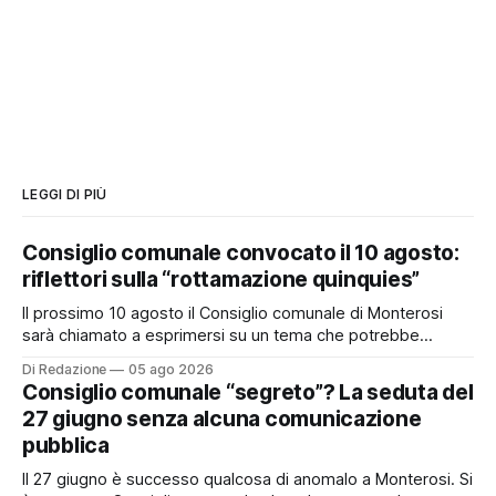
LEGGI DI PIÙ
Consiglio comunale convocato il 10 agosto:
riflettori sulla “rottamazione quinquies”
Il prossimo 10 agosto il Consiglio comunale di Monterosi
sarà chiamato a esprimersi su un tema che potrebbe
incidere concretamente sulle tasche di molti cittadini: la
Di Redazione
05 ago 2026
possibile adesione del Comune alla cosiddetta
Consiglio comunale “segreto”? La seduta del
“rottamazione quinquies” dei carichi affidati all’Agente della
27 giugno senza alcuna comunicazione
Riscossione. Prima, però, c’è un tema politico che merita
pubblica
Il 27 giugno è successo qualcosa di anomalo a Monterosi. Si