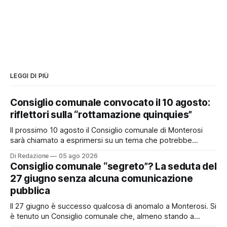
LEGGI DI PIÙ
Consiglio comunale convocato il 10 agosto:
riflettori sulla “rottamazione quinquies”
Il prossimo 10 agosto il Consiglio comunale di Monterosi
sarà chiamato a esprimersi su un tema che potrebbe
incidere concretamente sulle tasche di molti cittadini: la
Di Redazione
05 ago 2026
possibile adesione del Comune alla cosiddetta
Consiglio comunale “segreto”? La seduta del
“rottamazione quinquies” dei carichi affidati all’Agente della
27 giugno senza alcuna comunicazione
Riscossione. Prima, però, c’è un tema politico che merita
pubblica
Il 27 giugno è successo qualcosa di anomalo a Monterosi. Si
è tenuto un Consiglio comunale che, almeno stando a
quanto verificato da Monterosi24, non è mai stato