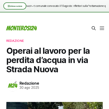
Consiglio comunale convocato il 10 agosto: riflettori sulla “rottamazione qui
14:37
—°
Ultime notizie
REDAZIONE
Operai al lavoro per la
perdita d’acqua in via
Strada Nuova
Redazione
30 ago 2025