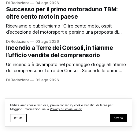
Di Redazione
04 ago 2026
pubblicamente comunicato ai cittadini attraverso l’Albo
Successo per il primo motoraduno TBM:
Pretorio. Un’anomalia che merita spiegazioni. Il Consiglio
oltre cento moto in paese
comunale è, per sua natura, un’assemblea
Riceviamo e pubblichiamo “Oltre cento moto, ospiti
d’eccezione del motorsport e persino una proposta di
matrimonio hanno caratterizzato il primo motoraduno
Di Redazione
03 ago 2026
organizzato da TBM a Monterosi, un evento che ha
Incendio a Terre dei Consoli, in fiamme
superato le aspettative degli organizzatori richiamando
l’ufficio vendite del comprensorio
appassionati delle due ruote da tutto il Lazio e dalle regioni
limitrofe. Per
Un incendio è divampato nel pomeriggio di oggi all’interno
del comprensorio Terre dei Consoli. Secondo le prime
informazioni, ad essere interessata dalle fiamme sarebbe la
Di Redazione
02 ago 2026
struttura adibita a ufficio vendite. Sul posto sono intervenuti
i Vigili del Fuoco, impegnati nelle operazioni di spegnimento
e nella messa in sicurezza dell’
Utilizziamo cookie tecnici e, previo consenso, cookie statistici di terze parti.
Maggiori informazioni nella
Privacy & Cookie Policy
.
Rifiuta
Accetta