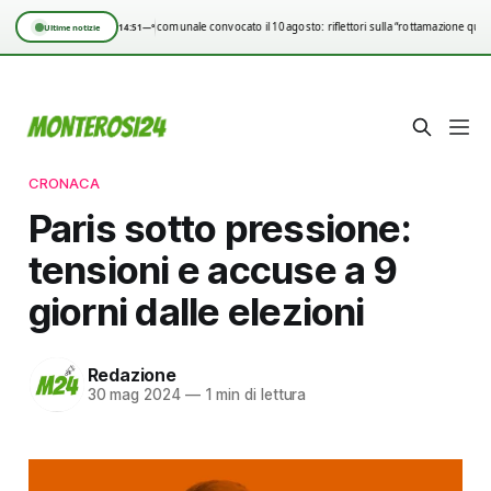
Consiglio comunale convocato il 10 agosto: riflettori sulla “rottamazione quin
14:51
—°
Ultime notizie
CRONACA
Paris sotto pressione:
tensioni e accuse a 9
giorni dalle elezioni
Redazione
30 mag 2024
—
1 min di lettura