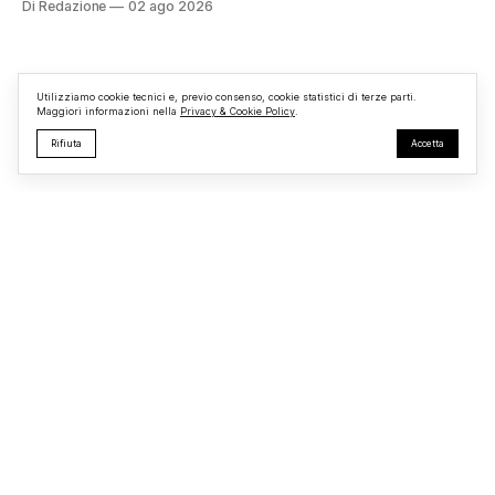
Di Redazione
02 ago 2026
struttura adibita a ufficio vendite. Sul posto sono intervenuti
i Vigili del Fuoco, impegnati nelle operazioni di spegnimento
e nella messa in sicurezza dell’
Utilizziamo cookie tecnici e, previo consenso, cookie statistici di terze parti.
Maggiori informazioni nella
Privacy & Cookie Policy
.
Rifiuta
Accetta
Monterosi24
Testata giornalistica registrata presso il Tribunale di Viterbo