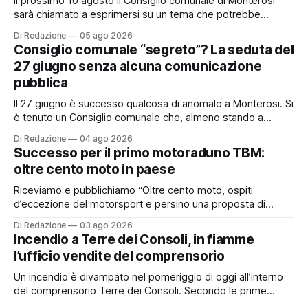
Il prossimo 10 agosto il Consiglio comunale di Monterosi
sarà chiamato a esprimersi su un tema che potrebbe
incidere concretamente sulle tasche di molti cittadini: la
Di Redazione
05 ago 2026
possibile adesione del Comune alla cosiddetta
Consiglio comunale “segreto”? La seduta del
“rottamazione quinquies” dei carichi affidati all’Agente della
27 giugno senza alcuna comunicazione
Riscossione. Prima, però, c’è un tema politico che merita
pubblica
Il 27 giugno è successo qualcosa di anomalo a Monterosi. Si
è tenuto un Consiglio comunale che, almeno stando a
quanto verificato da Monterosi24, non è mai stato
Di Redazione
04 ago 2026
pubblicamente comunicato ai cittadini attraverso l’Albo
Successo per il primo motoraduno TBM:
Pretorio. Un’anomalia che merita spiegazioni. Il Consiglio
oltre cento moto in paese
comunale è, per sua natura, un’assemblea
Riceviamo e pubblichiamo “Oltre cento moto, ospiti
d’eccezione del motorsport e persino una proposta di
matrimonio hanno caratterizzato il primo motoraduno
Di Redazione
03 ago 2026
organizzato da TBM a Monterosi, un evento che ha
Incendio a Terre dei Consoli, in fiamme
superato le aspettative degli organizzatori richiamando
l’ufficio vendite del comprensorio
appassionati delle due ruote da tutto il Lazio e dalle regioni
limitrofe. Per
Un incendio è divampato nel pomeriggio di oggi all’interno
del comprensorio Terre dei Consoli. Secondo le prime
informazioni, ad essere interessata dalle fiamme sarebbe la