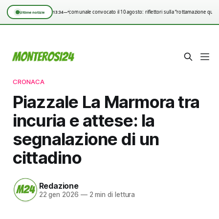
Consiglio comunale convocato il 10 agosto: riflettori sulla “rottamazione quinq
13:34
—°
Ultime notizie
CRONACA
Piazzale La Marmora tra
incuria e attese: la
segnalazione di un
cittadino
Redazione
22 gen 2026
—
2 min di lettura