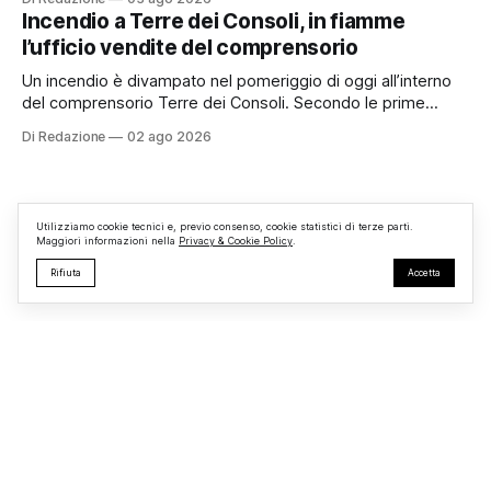
organizzato da TBM a Monterosi, un evento che ha
Incendio a Terre dei Consoli, in fiamme
superato le aspettative degli organizzatori richiamando
l’ufficio vendite del comprensorio
appassionati delle due ruote da tutto il Lazio e dalle regioni
limitrofe. Per
Un incendio è divampato nel pomeriggio di oggi all’interno
del comprensorio Terre dei Consoli. Secondo le prime
informazioni, ad essere interessata dalle fiamme sarebbe la
Di Redazione
02 ago 2026
struttura adibita a ufficio vendite. Sul posto sono intervenuti
i Vigili del Fuoco, impegnati nelle operazioni di spegnimento
e nella messa in sicurezza dell’
Utilizziamo cookie tecnici e, previo consenso, cookie statistici di terze parti.
Maggiori informazioni nella
Privacy & Cookie Policy
.
Rifiuta
Accetta