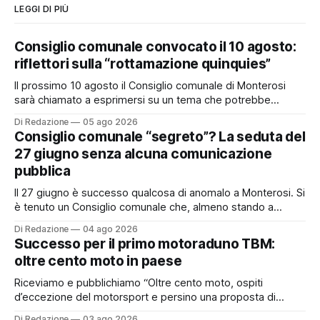
LEGGI DI PIÙ
Consiglio comunale convocato il 10 agosto:
riflettori sulla “rottamazione quinquies”
Il prossimo 10 agosto il Consiglio comunale di Monterosi
sarà chiamato a esprimersi su un tema che potrebbe
incidere concretamente sulle tasche di molti cittadini: la
Di Redazione
05 ago 2026
possibile adesione del Comune alla cosiddetta
Consiglio comunale “segreto”? La seduta del
“rottamazione quinquies” dei carichi affidati all’Agente della
27 giugno senza alcuna comunicazione
Riscossione. Prima, però, c’è un tema politico che merita
pubblica
Il 27 giugno è successo qualcosa di anomalo a Monterosi. Si
è tenuto un Consiglio comunale che, almeno stando a
quanto verificato da Monterosi24, non è mai stato
Di Redazione
04 ago 2026
pubblicamente comunicato ai cittadini attraverso l’Albo
Successo per il primo motoraduno TBM:
Pretorio. Un’anomalia che merita spiegazioni. Il Consiglio
oltre cento moto in paese
comunale è, per sua natura, un’assemblea
Riceviamo e pubblichiamo “Oltre cento moto, ospiti
d’eccezione del motorsport e persino una proposta di
matrimonio hanno caratterizzato il primo motoraduno
Di Redazione
03 ago 2026