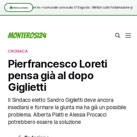
Consiglio comunale convocato il 10 agosto: riflettori sulla “rottamazione quin
07:10
—°
Ultime notizie
CRONACA
Pierfrancesco Loreti
pensa già al dopo
Giglietti
Il Sindaco eletto Sandro Giglietti deve ancora
insediarsi e formare la giunta ma ha già un possibile
problema. Alberta Platti e Alessia Procacci
potrebbero essere la soluzione