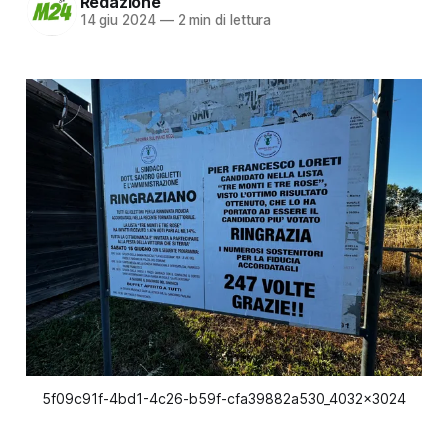
Redazione
14 giu 2024
—
2 min di lettura
5f09c91f-4bd1-4c26-b59f-cfa39882a530_4032x3024