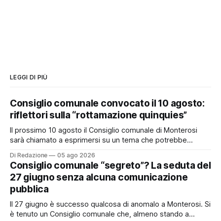
LEGGI DI PIÙ
Consiglio comunale convocato il 10 agosto:
riflettori sulla “rottamazione quinquies”
Il prossimo 10 agosto il Consiglio comunale di Monterosi
sarà chiamato a esprimersi su un tema che potrebbe
incidere concretamente sulle tasche di molti cittadini: la
Di Redazione
05 ago 2026
possibile adesione del Comune alla cosiddetta
Consiglio comunale “segreto”? La seduta del
“rottamazione quinquies” dei carichi affidati all’Agente della
27 giugno senza alcuna comunicazione
Riscossione. Prima, però, c’è un tema politico che merita
pubblica
Il 27 giugno è successo qualcosa di anomalo a Monterosi. Si
è tenuto un Consiglio comunale che, almeno stando a