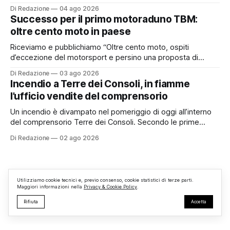
quanto verificato da Monterosi24, non è mai stato
Di Redazione
04 ago 2026
pubblicamente comunicato ai cittadini attraverso l’Albo
Successo per il primo motoraduno TBM:
Pretorio. Un’anomalia che merita spiegazioni. Il Consiglio
oltre cento moto in paese
comunale è, per sua natura, un’assemblea
Riceviamo e pubblichiamo “Oltre cento moto, ospiti
d’eccezione del motorsport e persino una proposta di
matrimonio hanno caratterizzato il primo motoraduno
Di Redazione
03 ago 2026
organizzato da TBM a Monterosi, un evento che ha
Incendio a Terre dei Consoli, in fiamme
superato le aspettative degli organizzatori richiamando
l’ufficio vendite del comprensorio
appassionati delle due ruote da tutto il Lazio e dalle regioni
limitrofe. Per
Un incendio è divampato nel pomeriggio di oggi all’interno
del comprensorio Terre dei Consoli. Secondo le prime
informazioni, ad essere interessata dalle fiamme sarebbe la
Di Redazione
02 ago 2026
struttura adibita a ufficio vendite. Sul posto sono intervenuti
i Vigili del Fuoco, impegnati nelle operazioni di spegnimento
e nella messa in sicurezza dell’
Utilizziamo cookie tecnici e, previo consenso, cookie statistici di terze parti.
Maggiori informazioni nella
Privacy & Cookie Policy
.
Rifiuta
Accetta