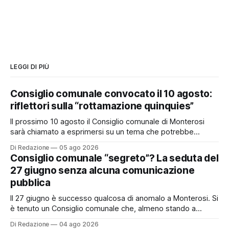
LEGGI DI PIÙ
Consiglio comunale convocato il 10 agosto:
riflettori sulla “rottamazione quinquies”
Il prossimo 10 agosto il Consiglio comunale di Monterosi
sarà chiamato a esprimersi su un tema che potrebbe
incidere concretamente sulle tasche di molti cittadini: la
Di Redazione
05 ago 2026
possibile adesione del Comune alla cosiddetta
Consiglio comunale “segreto”? La seduta del
“rottamazione quinquies” dei carichi affidati all’Agente della
27 giugno senza alcuna comunicazione
Riscossione. Prima, però, c’è un tema politico che merita
pubblica
Il 27 giugno è successo qualcosa di anomalo a Monterosi. Si
è tenuto un Consiglio comunale che, almeno stando a
quanto verificato da Monterosi24, non è mai stato
Di Redazione
04 ago 2026