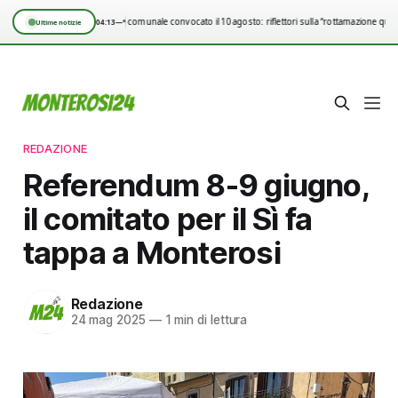
Consiglio comunale convocato il 10 agosto: riflettori sulla “rottamazione quin
04:13
—°
Ultime notizie
REDAZIONE
Referendum 8-9 giugno,
il comitato per il Sì fa
tappa a Monterosi
Redazione
24 mag 2025
—
1 min di lettura