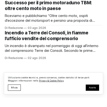
pubblicamente comunicato ai cittadini attraverso l’Albo
Successo per il primo motoraduno TBM:
Pretorio. Un’anomalia che merita spiegazioni. Il Consiglio
oltre cento moto in paese
comunale è, per sua natura, un’assemblea
Riceviamo e pubblichiamo “Oltre cento moto, ospiti
d’eccezione del motorsport e persino una proposta di
matrimonio hanno caratterizzato il primo motoraduno
Di Redazione
03 ago 2026
organizzato da TBM a Monterosi, un evento che ha
Incendio a Terre dei Consoli, in fiamme
superato le aspettative degli organizzatori richiamando
l’ufficio vendite del comprensorio
appassionati delle due ruote da tutto il Lazio e dalle regioni
limitrofe. Per
Un incendio è divampato nel pomeriggio di oggi all’interno
del comprensorio Terre dei Consoli. Secondo le prime
informazioni, ad essere interessata dalle fiamme sarebbe la
Di Redazione
02 ago 2026
struttura adibita a ufficio vendite. Sul posto sono intervenuti
i Vigili del Fuoco, impegnati nelle operazioni di spegnimento
e nella messa in sicurezza dell’
Utilizziamo cookie tecnici e, previo consenso, cookie statistici di terze parti.
Maggiori informazioni nella
Privacy & Cookie Policy
.
Rifiuta
Accetta